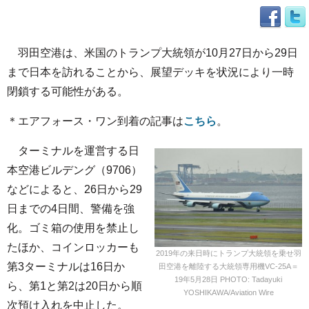
羽田空港は、米国のトランプ大統領が10月27日から29日
まで日本を訪れることから、展望デッキを状況により一時
閉鎖する可能性がある。
＊エアフォース・ワン到着の記事は
こちら
。
ターミナルを運営する日
本空港ビルデング（9706）
などによると、26日から29
日までの4日間、警備を強
化。ゴミ箱の使用を禁止し
たほか、コインロッカーも
2019年の来日時にトランプ大統領を乗せ羽
第3ターミナルは16日か
田空港を離陸する大統領専用機VC-25A＝
19年5月28日 PHOTO: Tadayuki
ら、第1と第2は20日から順
YOSHIKAWA/Aviation Wire
次預け入れを中止した。