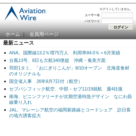
ログインしていません。
ユーザー名
パスワード
ホーム
会員用ページ
最新ニュース
ANA、国際線13.2％増75万人 利用率84.0％＝6月実績
台風13号、8日も欠航340便超 沖縄・奄美方面
羽田1タミ、「おにぎりこんが」8/10オープン 北海道食材
のオリジナルも
国交省人事 26年8月7日付（航空）
セブパシフィック航空、中部－セブ11/19就航 週4往復
南海、ピニンファリーナが次期空港特急デザイン なにわ筋
線乗り入れ
JAL、マレーシア航空の福岡新路線とコードシェア 訪日客
の地方誘客拡大