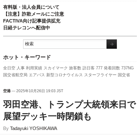
有料版・法人会員について
【注意】詐欺メールにご注意
FACTIVA向け記事提供拡充
日経テレコンへ配信中
ホット・キーワード
全日空
人事
利用実績
スカイマーク
旅客数
訪日客
777
発着回数
737NG
国交省航空局
エアバス
新型コロナウイルス
スターフライヤー
国交省
LCC
実績
キャンペーン
787
日本航空
新千歳空港
A350 XWB
A320
成田
空港
セントレア
新路線
ピーチ・アビエーション
航空貨物
先週の注目記
空港
— 2025年10月26日 19:03 JST
事
福岡空港
ANAホールディングス
客室乗務員
羽田空港
関西空港
ボーイ
羽田空港、トランプ大統領来日で
ング
伊丹空港
展望デッキ一時閉鎖も
By
Tadayuki YOSHIKAWA