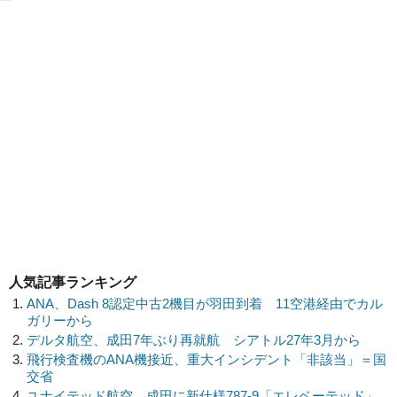
人気記事ランキング
ANA、Dash 8認定中古2機目が羽田到着 11空港経由でカル
ガリーから
デルタ航空、成田7年ぶり再就航 シアトル27年3月から
飛行検査機のANA機接近、重大インシデント「非該当」＝国
交省
ユナイテッド航空、成田に新仕様787-9「エレベーテッド」