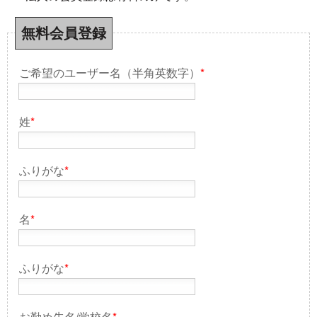
無料会員登録
ご希望のユーザー名（半角英数字）
*
姓
*
ふりがな
*
名
*
ふりがな
*
お勤め先名/学校名
*