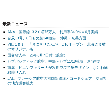
最新ニュース
ANA、国際線13.2％増75万人 利用率84.0％＝6月実績
台風13号、8日も欠航340便超 沖縄・奄美方面
羽田1タミ、「おにぎりこんが」8/10オープン 北海道食材
のオリジナルも
国交省人事 26年8月7日付（航空）
セブパシフィック航空、中部－セブ11/19就航 週4往復
南海、ピニンファリーナが次期空港特急デザイン なにわ筋
線乗り入れ
JAL、マレーシア航空の福岡新路線とコードシェア 訪日客
の地方誘客拡大