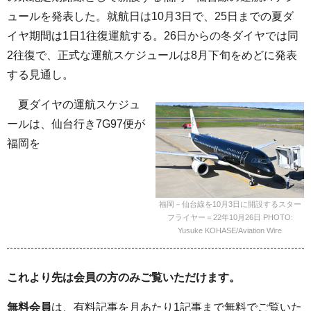
ュールを発表した。就航日は10月3日で、25日までの夏ダ
イヤ期間は1日1往復運航する。26日からの冬ダイヤでは同
2往復で、正式な運航スケジュールは8月下旬をめどに発表
する見通し。
夏ダイヤの運航スケジュ
ールは、仙台行き7G97便が
福岡を
福岡－仙台線を10月3日に開設するスター
フライヤー＝22年10月26日 PHOTO:
Yusuke KOHASE/Aviation Wire
これより先は会員の方のみご覧いただけます。
無料会員
は、有料記事を
月あたり1記事まで無料
でご覧いた