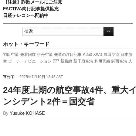
【注意】詐欺メールにご注意
FACTIVA向け記事提供拡充
日経テレコンへ配信中
ホット・キーワード
羽田空港
発着回数
伊丹空港
先週の注目記事
A350 XWB
成田空港
日本航
空
ピーチ・アビエーション
777
新路線
新千歳空港
利用実績
関西空港
人
事
737NG
ANAホールディングス
787
福岡空港
実績
LCC
エアバス
新型
コロナウイルス
訪日客
国交省
ボーイング
スカイマーク
客室乗務員
全日
官公庁
— 2025年7月10日 12:45 JST
空
セントレア
航空貨物
キャンペーン
A320
国交省航空局
旅客数
スター
フライヤー
24年度上期の航空事故4件、重大
ンシデント2件＝国交省
By
Yusuke KOHASE