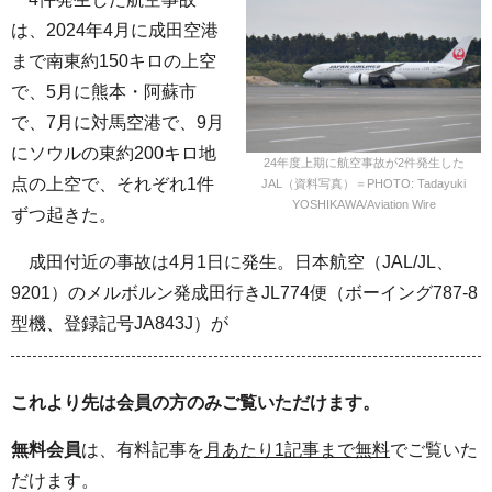
は、2024年4月に成田空港
まで南東約150キロの上空
で、5月に熊本・阿蘇市
で、7月に対馬空港で、9月
にソウルの東約200キロ地
24年度上期に航空事故が2件発生した
点の上空で、それぞれ1件
JAL（資料写真）＝PHOTO: Tadayuki
YOSHIKAWA/Aviation Wire
ずつ起きた。
成田付近の事故は4月1日に発生。日本航空（JAL/JL、
9201）のメルボルン発成田行きJL774便（ボーイング787-8
型機、登録記号JA843J）が
これより先は会員の方のみご覧いただけます。
無料会員
は、有料記事を
月あたり1記事まで無料
でご覧いた
だけます。