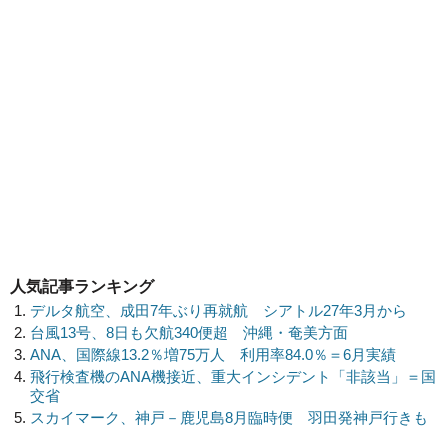
人気記事ランキング
デルタ航空、成田7年ぶり再就航 シアトル27年3月から
台風13号、8日も欠航340便超 沖縄・奄美方面
ANA、国際線13.2％増75万人 利用率84.0％＝6月実績
飛行検査機のANA機接近、重大インシデント「非該当」＝国
交省
スカイマーク、神戸－鹿児島8月臨時便 羽田発神戸行きも