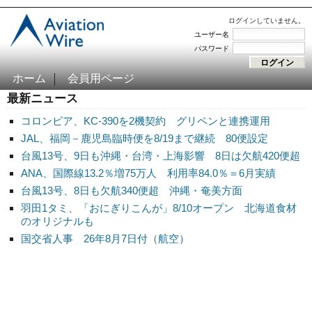
ログインしていません。
ユーザー名
パスワード
ホーム
会員用ページ
最新ニュース
コロンビア、KC-390を2機契約 グリペンと連携運用
JAL、福岡－鹿児島臨時便を8/19まで継続 80便設定
台風13号、9日も沖縄・台湾・上海影響 8日は欠航420便超
ANA、国際線13.2％増75万人 利用率84.0％＝6月実績
台風13号、8日も欠航340便超 沖縄・奄美方面
羽田1タミ、「おにぎりこんが」8/10オープン 北海道食材
のオリジナルも
国交省人事 26年8月7日付（航空）