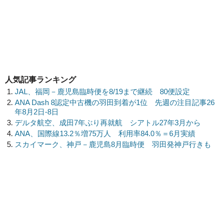
人気記事ランキング
JAL、福岡－鹿児島臨時便を8/19まで継続 80便設定
ANA Dash 8認定中古機の羽田到着が1位 先週の注目記事26
年8月2日-8日
デルタ航空、成田7年ぶり再就航 シアトル27年3月から
ANA、国際線13.2％増75万人 利用率84.0％＝6月実績
スカイマーク、神戸－鹿児島8月臨時便 羽田発神戸行きも