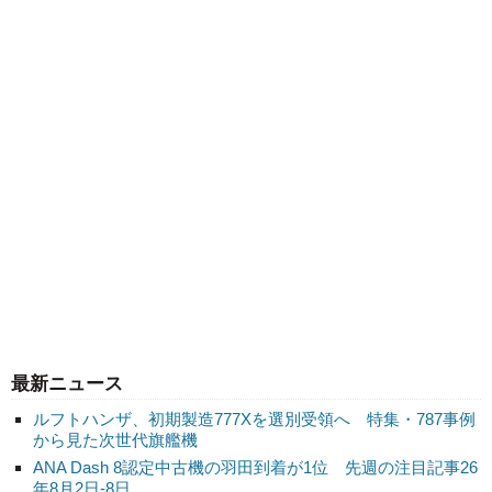
最新ニュース
ルフトハンザ、初期製造777Xを選別受領へ 特集・787事例
から見た次世代旗艦機
ANA Dash 8認定中古機の羽田到着が1位 先週の注目記事26
年8月2日-8日