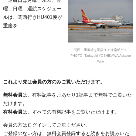
運航日は月曜、水曜、金
曜、日曜。運航スケジュー
ルは、関西行きHU401便が
重慶を
関西－重慶線を開設する海南航空＝
PHOTO: Tadayuki YOSHIKAWA/Aviation
Wire
これより先は会員の方のみご覧いただけます。
無料会員
は、有料記事を
月あたり1記事まで無料
でご覧いた
だけます。
有料会員
は、
すべて
の有料記事をご覧いただけます。
会員の方はログインしてご覧ください。
ご登録のない方は、無料会員登録すると続きをお読みいた