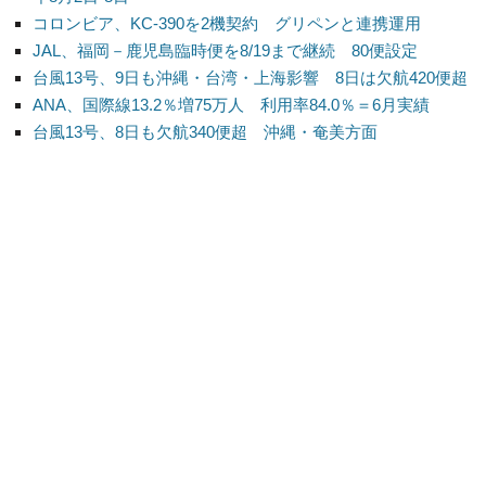
コロンビア、KC-390を2機契約 グリペンと連携運用
JAL、福岡－鹿児島臨時便を8/19まで継続 80便設定
台風13号、9日も沖縄・台湾・上海影響 8日は欠航420便超
ANA、国際線13.2％増75万人 利用率84.0％＝6月実績
台風13号、8日も欠航340便超 沖縄・奄美方面