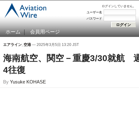
ログインしていません。
ユーザー名
パスワード
ホーム
会員用ページ
エアライン
,
空港
— 2025年3月5日 13:20 JST
海南航空、関空－重慶3/30就航 
4往復
By
Yusuke KOHASE