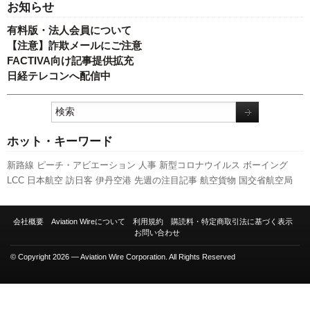
お知らせ
有料版・法人会員について
【注意】詐欺メールにご注意
FACTIVA向け記事提供拡充
日経テレコンへ配信中
ホット・キーワード
新路線
ピーチ・アビエーション
人事
新型コロナウイルス
ボーイング
LCC
日本航空
訪日客
伊丹空港
先週の注目記事
航空貨物
国交省航空局
エアバス
関西空港
全日空
福岡空港
国交省
A320
737NG
羽田空港
セント
レア
キャンペーン
旅客数
成田空港
スターフライヤー
新千歳空港
スカイ
会社概要
Aviation Wireについて
利用規約
購読料・特定商取引法に基づく表示
マーク
発着回数
実績
ANAホールディングス
777
客室乗務員
利用実績
お問い合わせ
787
A350 XWB
© Copyright 2026 — Aviation Wire Corporation. All Rights Reserved