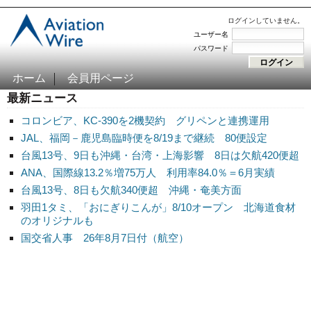
ログインしていません。
ユーザー名
パスワード
ホーム
会員用ページ
最新ニュース
コロンビア、KC-390を2機契約 グリペンと連携運用
JAL、福岡－鹿児島臨時便を8/19まで継続 80便設定
台風13号、9日も沖縄・台湾・上海影響 8日は欠航420便超
ANA、国際線13.2％増75万人 利用率84.0％＝6月実績
台風13号、8日も欠航340便超 沖縄・奄美方面
羽田1タミ、「おにぎりこんが」8/10オープン 北海道食材
のオリジナルも
国交省人事 26年8月7日付（航空）