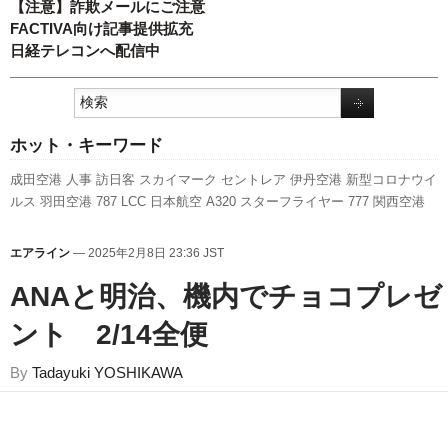
【注意】詐欺メールにご注意
FACTIVA向け記事提供拡充
日経テレコンへ配信中
ホット・キーワード
成田空港
人事
訪日客
スカイマーク
セントレア
伊丹空港
新型コロナウイ
ルス
羽田空港
787
LCC
日本航空
A320
スターフライヤー
777
関西空港
航空貨物
客室乗務員
国交省航空局
実績
新千歳空港
先週の注目記事
ANA
ホールディングス
国交省
新路線
旅客数
利用実績
エアバス
福岡空港
エアライン
— 2025年2月8日 23:36 JST
737NG
ピーチ・アビエーション
キャンペーン
全日空
発着回数
A350
ANAと明治、機内でチョコプレゼ
XWB
ボーイング
ント 2/14全便
By
Tadayuki YOSHIKAWA