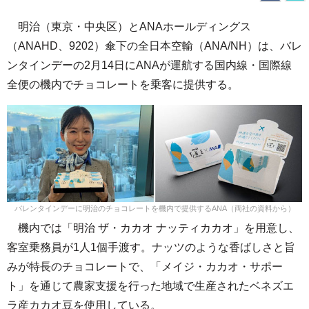
明治（東京・中央区）とANAホールディングス
（ANAHD、9202）傘下の全日本空輸（ANA/NH）は、バレ
ンタインデーの2月14日にANAが運航する国内線・国際線
全便の機内でチョコレートを乗客に提供する。
バレンタインデーに明治のチョコレートを機内で提供するANA（両社の資料から）
機内では「明治 ザ・カカオ ナッティカカオ」を用意し、
客室乗務員が1人1個手渡す。ナッツのような香ばしさと旨
みが特長のチョコレートで、「メイジ・カカオ・サポー
ト」を通じて農家支援を行った地域で生産されたベネズエ
ラ産カカオ豆を使用している。