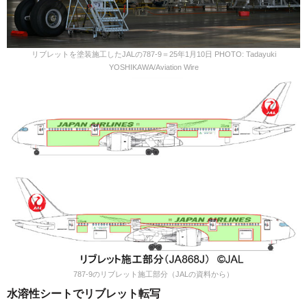
リブレットを塗装施工したJALの787-9＝25年1月10日 PHOTO: Tadayuki
YOSHIKAWA/Aviation Wire
787-9のリブレット施工部分（JALの資料から）
水溶性シートでリブレット転写