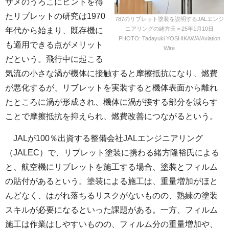
サメのうろこにヒントを得
たリブレットの研究は1970
787のリブレット塗装を説明するJALエンジ
ニアリングの緒方氏＝25年1月10日
年代から始まり、既存機に
PHOTO: Tadayuki YOSHIKAWA/Aviation
も適用できる点がメリット
Wire
だという。飛行中に起こる
気流の小さな渦が機体に接触すると摩擦抵抗になり、燃費
が悪化するが、リブレットを実装すると機体表面から離れ
たところに渦が形成され、機体に渦が接する部分を減らす
ことで摩擦抵抗を抑えられ、燃費改善につながるという。
JALが100％出資する整備会社JALエンジニアリング
（JALEC）で、リブレット塗装に携わる緒方隆裕氏による
と、航空機にリブレットを施工する場合、塗装とフィルム
の貼付があるという。塗装による施工は、重量増加がほと
んどなく、はがれ落ちるリスクがないものの、熟練の塗装
スキルが必要になるといった課題がある。一方、フィルム
施工は作業はしやすいものの、フィルム分の重量増加や、