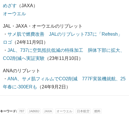
めざす
（JAXA）
オーウエル
JAL・JAXA・オーウエルのリブレット
・
サメ肌で燃費改善 JALのリブレット737に「Refresh」
ロゴ
（24年11月9日）
・
JAL、737に空気抵抗低減の特殊加工 胴体下部に拡大、
CO2削減へ実証実験
（23年11月10日）
ANAのリブレット
・
ANA、サメ肌フィルムでCO2削減 777F実装機就航、25
年春に-300ERも
（24年9月2日）
キーワード:
787
JA868J
JAXA
オーウエル
日本航空
燃料