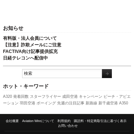
お知らせ
有料版・法人会員について
【注意】詐欺メールにご注意
FACTIVA向け記事提供拡充
日経テレコンへ配信中
ホット・キーワード
A320
発着回数
スターフライヤー
成田空港
キャンペーン
ピーチ・アビエ
ーション
羽田空港
ボーイング
先週の注目記事
新路線
新千歳空港
A350
XWB
航空貨物
人事
福岡空港
客室乗務員
全日空
ANAホールディングス
旅客数
787
実績
日本航空
関西空港
訪日客
国交省航空局
LCC
新型コロ
会社概要
Aviation Wireについて
利用規約
購読料・特定商取引法に基づく表示
ナウイルス
スカイマーク
伊丹空港
エアバス
セントレア
国交省
利用実績
お問い合わせ
737NG
777