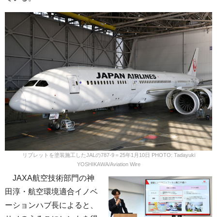
リブレットを塗装施工したJALの787-9＝25年1月10日 PHOTO: Tadayuki
YOSHIKAWA/Aviation Wire
JAXA航空技術部門の神
田淳・航空環境適合イノベ
ーションハブ長によると、