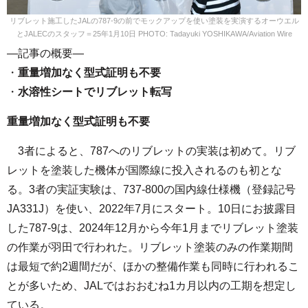
リブレット施工したJALの787-9の前でモックアップを使い塗装を実演するオーウエル
とJALECのスタッフ＝25年1月10日 PHOTO: Tadayuki YOSHIKAWA/Aviation Wire
—記事の概要—
・
重量増加なく型式証明も不要
・
水溶性シートでリブレット転写
重量増加なく型式証明も不要
3者によると、787へのリブレットの実装は初めて。リブ
レットを塗装した機体が国際線に投入されるのも初とな
る。3者の実証実験は、737-800の国内線仕様機（登録記号
JA331J）を使い、2022年7月にスタート。10日にお披露目
した787-9は、2024年12月から今年1月までリブレット塗装
の作業が羽田で行われた。リブレット塗装のみの作業期間
は最短で約2週間だが、ほかの整備作業も同時に行われるこ
とが多いため、JALではおおむね1カ月以内の工期を想定し
ている。