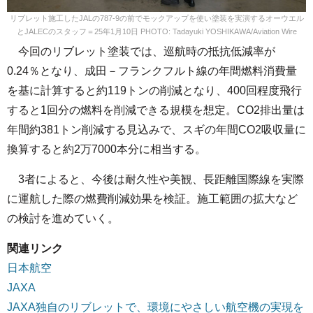
リブレット施工したJALの787-9の前でモックアップを使い塗装を実演するオーウエル
とJALECのスタッフ＝25年1月10日 PHOTO: Tadayuki YOSHIKAWA/Aviation Wire
今回のリブレット塗装では、巡航時の抵抗低減率が
0.24％となり、成田－フランクフルト線の年間燃料消費量
を基に計算すると約119トンの削減となり、400回程度飛行
すると1回分の燃料を削減できる規模を想定。CO2排出量は
年間約381トン削減する見込みで、スギの年間CO2吸収量に
換算すると約2万7000本分に相当する。
3者によると、今後は耐久性や美観、長距離国際線を実際
に運航した際の燃費削減効果を検証。施工範囲の拡大など
の検討を進めていく。
関連リンク
日本航空
JAXA
JAXA独自のリブレットで、環境にやさしい航空機の実現を