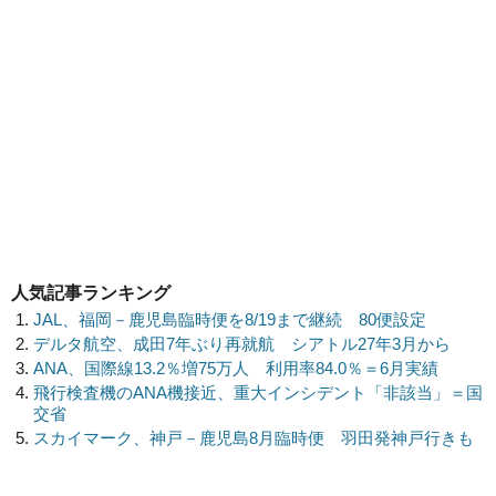
人気記事ランキング
JAL、福岡－鹿児島臨時便を8/19まで継続 80便設定
デルタ航空、成田7年ぶり再就航 シアトル27年3月から
ANA、国際線13.2％増75万人 利用率84.0％＝6月実績
飛行検査機のANA機接近、重大インシデント「非該当」＝国
交省
スカイマーク、神戸－鹿児島8月臨時便 羽田発神戸行きも