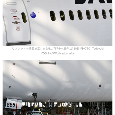
リブレットを塗装施工したJALの787-9＝25年1月10日 PHOTO: Tadayuki
YOSHIKAWA/Aviation Wire