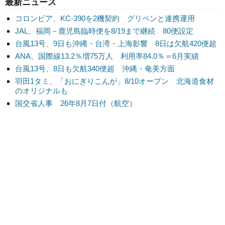
最新ニュース
コロンビア、KC-390を2機契約 グリペンと連携運用
JAL、福岡－鹿児島臨時便を8/19まで継続 80便設定
台風13号、9日も沖縄・台湾・上海影響 8日は欠航420便超
ANA、国際線13.2％増75万人 利用率84.0％＝6月実績
台風13号、8日も欠航340便超 沖縄・奄美方面
羽田1タミ、「おにぎりこんが」8/10オープン 北海道食材
のオリジナルも
国交省人事 26年8月7日付（航空）