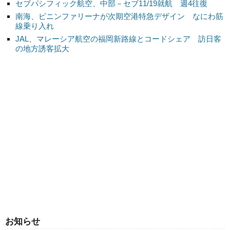
セブパシフィック航空、中部－セブ11/19就航 週4往復
南海、ピニンファリーナが次期空港特急デザイン なにわ筋
線乗り入れ
JAL、マレーシア航空の福岡新路線とコードシェア 訪日客
の地方誘客拡大
お知らせ