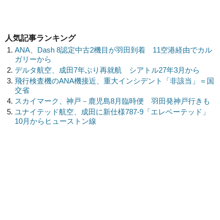
人気記事ランキング
ANA、Dash 8認定中古2機目が羽田到着 11空港経由でカル
ガリーから
デルタ航空、成田7年ぶり再就航 シアトル27年3月から
飛行検査機のANA機接近、重大インシデント「非該当」＝国
交省
スカイマーク、神戸－鹿児島8月臨時便 羽田発神戸行きも
ユナイテッド航空、成田に新仕様787-9「エレベーテッド」
10月からヒューストン線