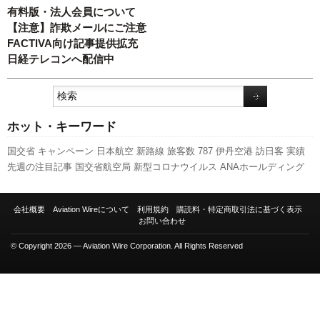
有料版・法人会員について
【注意】詐欺メールにご注意
FACTIVA向け記事提供拡充
日経テレコンへ配信中
ホット・キーワード
国交省
キャンペーン
日本航空
新路線
旅客数
787
伊丹空港
訪日客
実績
先週の注目記事
国交省航空局
新型コロナウイルス
ANAホールディング
ス
A350 XWB
関西空港
ピーチ・アビエーション
福岡空港
LCC
利用実績
A320
スターフライヤー
発着回数
スカイマーク
エアバス
航空貨物
客室
会社概要
Aviation Wireについて
利用規約
購読料・特定商取引法に基づく表示
乗務員
成田空港
新千歳空港
人事
全日空
セントレア
ボーイング
777
羽
お問い合わせ
田空港
737NG
© Copyright 2026 — Aviation Wire Corporation. All Rights Reserved