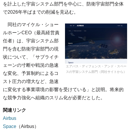
を計上した宇宙システム部門を中心に、防衛宇宙部門全体
で2026年半ばまでの削減を見込む。
同社のマイケル・ショー
ルホーンCEO（最高経営責
任者）は、宇宙システム部
門を含む防衛宇宙部門の現
状について、「サプライチ
ェーンの寸断や戦況の急速
エアバス・ディフェンス・アンド・スペー
スの宇宙システム部門（同社サイトから）
な変化、予算制約によるコ
スト圧力の増大など、急速
に変化する事業環境の影響を受けている」と説明。将来的
な競争力強化へ組織のスリム化が必要だとした。
関連リンク
Airbus
Space
（Airbus）