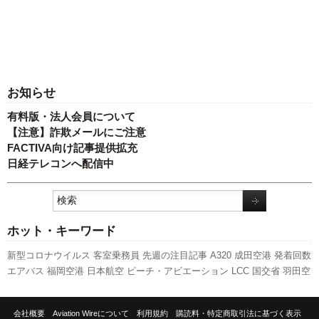
お知らせ
有料版・法人会員について
【注意】詐欺メールにご注意
FACTIVA向け記事提供拡充
日経テレコンへ配信中
ホット・キーワード
新型コロナウイルス
客室乗務員
先週の注目記事
A320
成田空港
発着回数
エアバス
福岡空港
日本航空
ピーチ・アビエーション
LCC
国交省
羽田空
港
航空貨物
スターフライヤー
キャンペーン
ANAホールディングス
セン
トレア
訪日客
スカイマーク
新路線
国交省航空局
旅客数
人事
ボーイン
会社概要
Aviation Wireについて
利用規約
購読料・特定商取引法に基づく表示
グ
新千歳空港
737NG
実績
伊丹空港
利用実績
A350 XWB
787
全日空