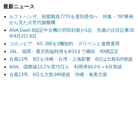
最新ニュース
ルフトハンザ、初期製造777Xを選別受領へ 特集・787事例
から見た次世代旗艦機
ANA Dash 8認定中古機の羽田到着が1位 先週の注目記事26
年8月2日-8日
コロンビア、KC-390を2機契約 グリペンと連携運用
JAL、福岡－鹿児島臨時便を8/19まで継続 80便設定
台風13号、9日も沖縄・台湾・上海影響 8日は欠航420便超
ANA、国際線13.2％増75万人 利用率84.0％＝6月実績
台風13号、8日も欠航340便超 沖縄・奄美方面