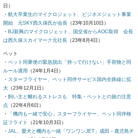
日）
・
航大卒業生のマイクロジェット、ビジネスジェット事業
開始 元SKY西久保氏が会長
（23年10月10日）
・
BJ新興のマイクロジェット、国交省からAOC取得 会長
は西久保スカイマーク元社長
（23年8月4日）
ペット
・
ペット同乗便の緊急脱出「持って行けない」手荷物と同
ルール適用
（24年1月4日）
・
スターフライヤー、ペット同伴サービス国内全路線に拡
大
（23年12月1日）
・
飼い主と離れるストレスも 特集・ペットとの旅の注意
点
（22年4月6日）
・
「機内も一緒で安心」スターフライヤー、ペット同伴検
証フライト
（21年10月3日）
・
JAL、愛犬と機内も一緒「ワンワンJET」成田－鹿児島チ