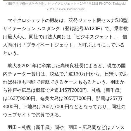
羽田空港で機体見学会を開いたマイクロジェット＝24年4月22日 PHOTO: Tadayuki
YOSHIKAWA/Aviation Wire
マイクロジェットの機材は、双発ジェット機セスナ510型
サイテーション ムスタング（登録記号JA123F）で、乗客数
は最大4人。同社では法人向けは「ビジネスジェット」、個
人向けは「プライベートジェット」と呼ぶようにしている
という。
航大を2021年に卒業した高橋良社長によると、現在の国
内チャーター費用は、税込で片道130万円から。日帰りであ
れば往復も同額で運航できるケースもあるという。羽田か
ら神戸や広島は概算で片道145万2000円、札幌（新千歳）
は163万9000円、奄美大島は205万7000円、那覇は257万
4000円、下地島は260万7000円などとなっており、同社の
ウェブサイトで試算できる。
羽田－札幌（新千歳）間や、羽田－広島間などはノンス