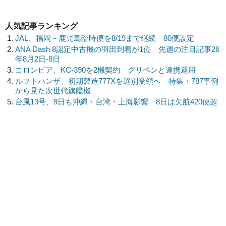
人気記事ランキング
JAL、福岡－鹿児島臨時便を8/19まで継続 80便設定
ANA Dash 8認定中古機の羽田到着が1位 先週の注目記事26
年8月2日-8日
コロンビア、KC-390を2機契約 グリペンと連携運用
ルフトハンザ、初期製造777Xを選別受領へ 特集・787事例
から見た次世代旗艦機
台風13号、9日も沖縄・台湾・上海影響 8日は欠航420便超