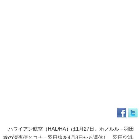
ハワイアン航空（HAL/HA）は1月27日、ホノルル－羽田
線の深夜便とコナ－羽田線を4月3日から運休し、羽田空港