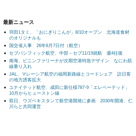
最新ニュース
羽田1タミ、「おにぎりこんが」8/10オープン 北海道食材
のオリジナルも
国交省人事 26年8月7日付（航空）
セブパシフィック航空、中部－セブ11/19就航 週4往復
南海、ピニンファリーナが次期空港特急デザイン なにわ筋
線乗り入れ
JAL、マレーシア航空の福岡新路線とコードシェア 訪日客
の地方誘客拡大
ユナイテッド航空、成田に新仕様787-9「エレベーテッド」
10月からヒューストン線
双日、ウズベキスタンで新空港開発に参画 2030年開港、仁
川らと共同運営