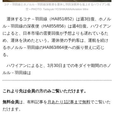
コナ－羽田線とホノルル－羽田線深夜便を運休し羽田深夜枠を返上するハワイアン航
空＝PHOTO: Tadayuki YOSHIKAWA/Aviation Wire
運休するコナ－羽田線（HA851/852）は週3往復、ホノル
ル－羽田線の深夜便（HA855/856）は週4往復。ハワイアン
によると、日本市場の需要回復が予想よりも遅れているた
め、運休を決めたという。運休便の予約客は、運航を続け
るホノルル－羽田線のHA863/864便への振り替えに応じ
る。
ハワイアンによると、3月30日までの冬ダイヤ期間のホノ
ルル－羽田線は
これより先は会員の方のみご覧いただけます。
無料会員
は、有料記事を
月あたり1記事まで無料
でご覧いた
だけます。