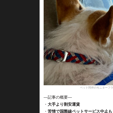
ペット同伴のモニターフ
—記事の概要—
・
大手より割安運賃
・
苦情で国際線ペットサービス中止も