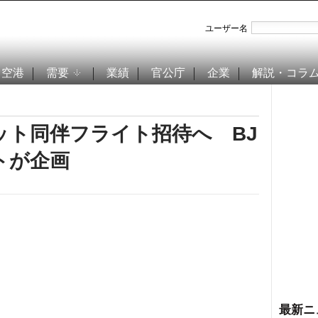
ユーザー名
空港
需要
業績
官公庁
企業
解説・コラ
ット同伴フライト招待へ BJ
トが企画
最新ニ