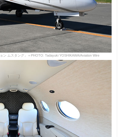
グ」＝PHOTO: Tadayuki YOSHIKAWA/Aviation Wire