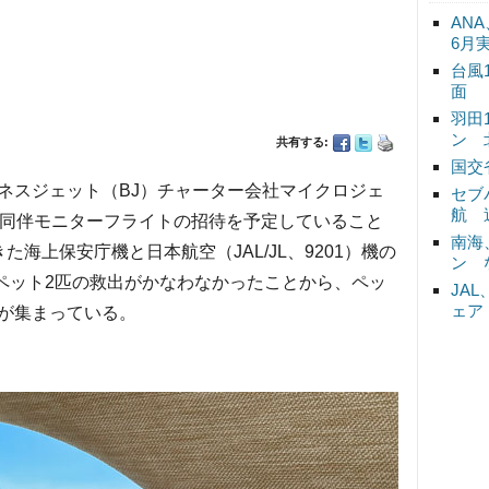
ANA
6月
台風
面
羽田
ン 
共有する:
国交
スジェット（BJ）チャーター会社マイクロジェ
セブ
航 
ト同伴モニターフライトの招待を予定していること
南海
海上保安庁機と日本航空（JAL/JL、9201）機の
ン 
たペット2匹の救出がかなわなかったことから、ペッ
JA
ェア
が集まっている。