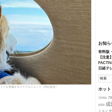
お知ら
有料版
【注意
FACT
日経テ
ライトを実施するマイクロジェット（同社提供）
ホット
78
737NG
成
A320
ション
伊