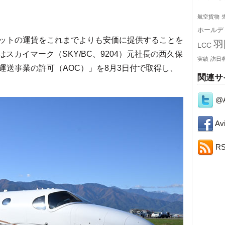
航空貨物
ホールデ
ットの運賃をこれまでよりも安価に提供することを
羽
LCC
はスカイマーク（SKY/BC、9204）元社長の西久保
実績
訪日
運送事業の許可（AOC）」を8月3日付で取得し、
関連サ
@A
Avi
R