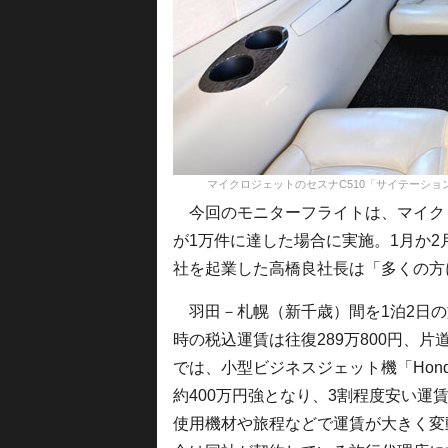
マイクロジェットのセスナC510「サイテーション ムスタング
今回のモニターフライトは、マイクロジ
が1万件に達した場合に実施。1月か2月
社を起業した高橋良社長は「多くの方
羽田－札幌（新千歳）間を1泊2日の
時の税込運賃は往復289万800円、片
では、小型ビジネスジェット機「Hon
約400万円強となり、3割程度安い
使用機材や旅程などで運賃が大きく変