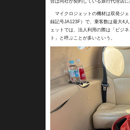
合は同社が契約している旅行代理店に
マイクロジェットの機材は双発ジェッ
録記号JA123F）で、乗客数は最大
ェットでは、法人利用の際は「ビジネ
ト」と呼ぶことが多いという。