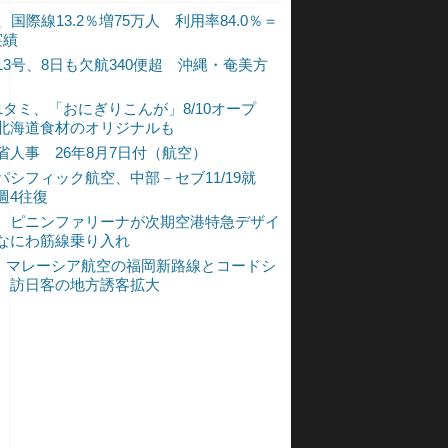
、国際線13.2％増75万人 利用率84.0％＝
実績
13号、8日も欠航340便超 沖縄・奄美方
1タミ、「おにぎりこんが」8/10オープ
北海道食材のオリジナルも
省人事 26年8月7日付（航空）
パシフィック航空、中部－セブ11/19就
週4往復
、ピニンファリーナが次期空港特急デザイ
なにわ筋線乗り入れ
L、マレーシア航空の福岡新路線とコードシ
 訪日客の地方誘客拡大