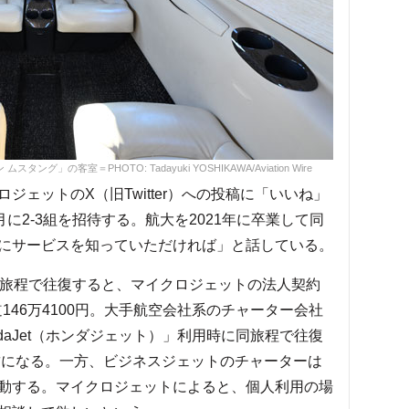
」の客室＝PHOTO: Tadayuki YOSHIKAWA/Aviation Wire
ェットのX（旧Twitter）への投稿に「いいね」
に2-3組を招待する。航大を2021年に卒業して同
にサービスを知っていただければ」と話している。
旅程で往復すると、マイクロジェットの法人契約
道146万4100円。大手航空会社系のチャーター会社
daJet（ホンダジェット）」利用時に同旅程で往復
運賃になる。一方、ビジネスジェットのチャーターは
動する。マイクロジェットによると、個人利用の場