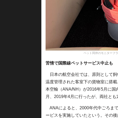
ペット同伴のモニターフ
苦情で国際線ペットサービス中止も
日本の航空会社では、原則として飼
温度管理された客室下の貨物室に搭載
本空輸（ANA/NH）が2016年5月に国
月、2019年4月に行ったが、両社と
ANAによると、2000年代中ごろ
ービスを実施していたという。その後