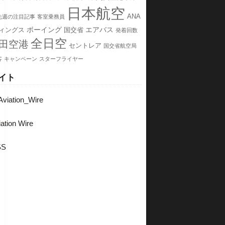
日本航空
ANA
先週の注目記事
客室乗務員
ボーイング
エアバス
ィングス
国交省
発着回数
全日空
田空港
セントレア
国交省航空局
客
キャンペーン
スターフライヤー
イト
viation_Wire
ation Wire
SS