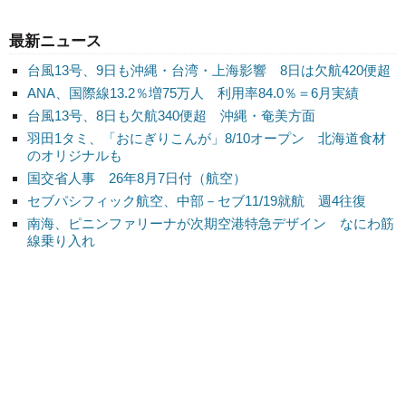
最新ニュース
台風13号、9日も沖縄・台湾・上海影響 8日は欠航420便超
ANA、国際線13.2％増75万人 利用率84.0％＝6月実績
台風13号、8日も欠航340便超 沖縄・奄美方面
羽田1タミ、「おにぎりこんが」8/10オープン 北海道食材
のオリジナルも
国交省人事 26年8月7日付（航空）
セブパシフィック航空、中部－セブ11/19就航 週4往復
南海、ピニンファリーナが次期空港特急デザイン なにわ筋
線乗り入れ