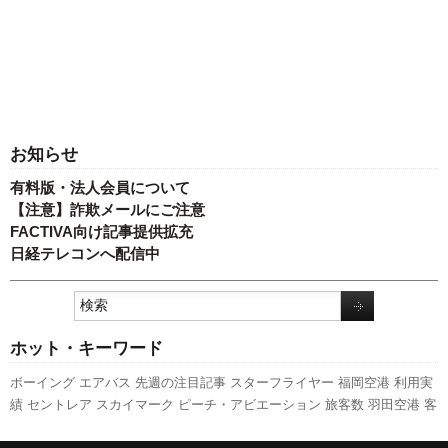
お知らせ
有料版・法人会員について
【注意】詐欺メールにご注意
FACTIVA向け記事提供拡充
日経テレコンへ配信中
ホット・キーワード
ボーイング
エアバス
先週の注目記事
スターフライヤー
福岡空港
利用実
績
セントレア
スカイマーク
ピーチ・アビエーション
旅客数
羽田空港
客
室乗務員
発着回数
実績
訪日客
777
日本航空
新型コロナウイルス
ANAホ