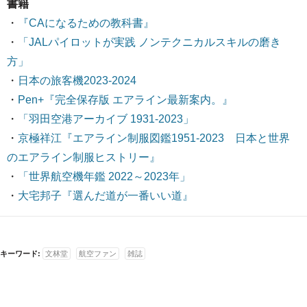
書籍
・
『CAになるための教科書』
・
「JALパイロットが実践 ノンテクニカルスキルの磨き
方」
・
日本の旅客機2023-2024
・
Pen+『完全保存版 エアライン最新案内。』
・
「羽田空港アーカイブ 1931-2023」
・
京極祥江『エアライン制服図鑑1951-2023 日本と世界
のエアライン制服ヒストリー』
・
「世界航空機年鑑 2022～2023年」
・
大宅邦子『選んだ道が一番いい道』
キーワード:
文林堂
航空ファン
雑誌