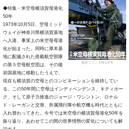
◆特集・米空母横須賀母港化
50年
1973年10月5日、空母ミッド
ウェイが神奈川県横須賀基地
へ入港、事実上の米空母母港
化が始まった。同時に厚木基
地に配備された搭載航空部隊
航空ファン 24年2月号
の第５空母航空団は、その後
岩国基地に移動したうえで、
現在も横須賀の空母とのコンビネーションを維持してい
る。この50年間に空母はインディペンデンス、キティホー
ク、そして原子力推進のジョージ・ワシントン、ロナル
ド・レーガンと交替、所属飛行隊や航空機も時代とともに
入れ替わってきた。今号では米空母の横須賀母港化50年を
振り返り、あわせてこの間の世界情勢の変化についても解