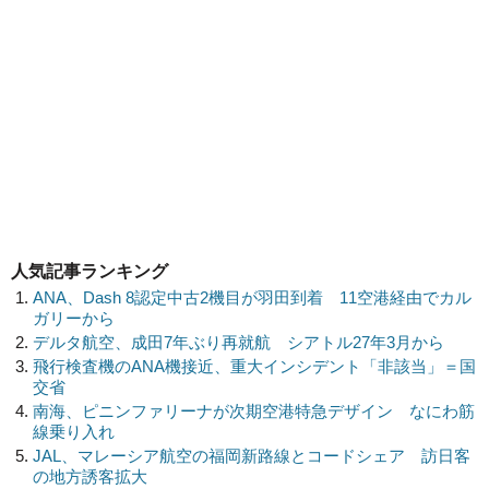
人気記事ランキング
ANA、Dash 8認定中古2機目が羽田到着 11空港経由でカル
ガリーから
デルタ航空、成田7年ぶり再就航 シアトル27年3月から
飛行検査機のANA機接近、重大インシデント「非該当」＝国
交省
南海、ピニンファリーナが次期空港特急デザイン なにわ筋
線乗り入れ
JAL、マレーシア航空の福岡新路線とコードシェア 訪日客
の地方誘客拡大