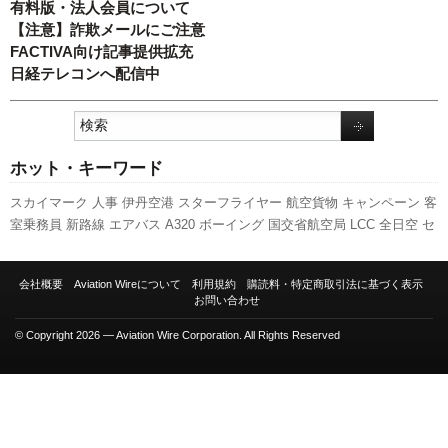
有料版・法人会員について
【注意】詐欺メールにご注意
FACTIVA向け記事提供拡充
日経テレコンへ配信中
ホット・キーワード
スカイマーク
人事
伊丹空港
スターフライヤー
航空貨物
キャンペーン
客
室乗務員
新路線
エアバス
A320
ボーイング
国交省航空局
LCC
全日空
セ
ントレア
実績
訪日客
日本航空
ANAホールディングス
関西空港
先週の注
目記事
利用実績
発着回数
737NG
国交省
787
ピーチ・アビエーション
羽
会社概要
Aviation Wireについて
利用規約
購読料・特定商取引法に基づく表示
田空港
福岡空港
新千歳空港
777
成田空港
新型コロナウイルス
旅客数
お問い合わせ
A350 XWB
© Copyright 2026 — Aviation Wire Corporation. All Rights Reserved