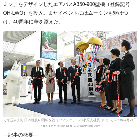
ミン」をデザインしたエアバスA350-900型機（登録記号
OH-LWO）を投入。またイベントにはムーミンも駆けつ
け、40周年に華を添えた。
くす玉を割り日本就航40周年を祝うフィンエアーの永原支社長（中）ら＝23年4月21日
PHOTO: Yusuke KOHASE/Aviation Wire
—記事の概要—