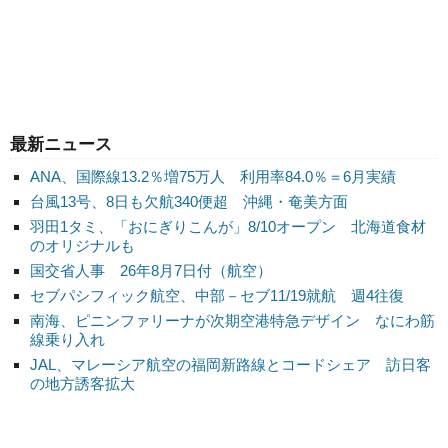
最新ニュース
ANA、国際線13.2％増75万人 利用率84.0％＝6月実績
台風13号、8日も欠航340便超 沖縄・奄美方面
羽田1タミ、「おにぎりこんが」8/10オープン 北海道食材
のオリジナルも
国交省人事 26年8月7日付（航空）
セブパシフィック航空、中部－セブ11/19就航 週4往復
南海、ピニンファリーナが次期空港特急デザイン なにわ筋
線乗り入れ
JAL、マレーシア航空の福岡新路線とコードシェア 訪日客
の地方誘客拡大