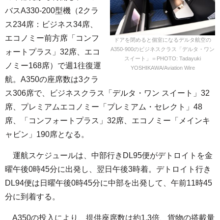
バスA330-200型機（2クラ
ス234席：ビジネス34席、
エコノミー前方席「コンフ
ドアを閉めると個室になるデルタ航空の
A350-900のビジネスクラス「デルタ・ワン
ォートプラス」32席、エコ
スイート」＝PHOTO: Tadayuki
ノミー168席）で週1往復運
YOSHIKAWA/Aviation Wire
航。A350の座席数は3クラ
ス306席で、ビジネスクラス「デルタ・ワン スイート」32
席、プレミアムエコノミー「プレミアム・セレクト」48
席、「コンフォートプラス」32席、エコノミー「メインキ
ャビン」190席となる。
運航スケジュールは、中部行きDL95便がデトロイトを金
曜午後0時45分に出発し、翌日午後3時着。デトロイト行き
DL94便は日曜午後0時45分に中部を出発して、午前11時45
分に到着する。
A350の投入により、提供座席数は約1.3倍、貨物の搭載量