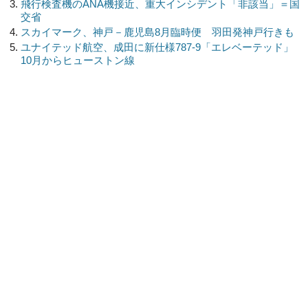
飛行検査機のANA機接近、重大インシデント「非該当」＝国
交省
スカイマーク、神戸－鹿児島8月臨時便 羽田発神戸行きも
ユナイテッド航空、成田に新仕様787-9「エレベーテッド」
10月からヒューストン線