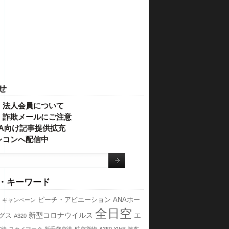
せ
・法人会員について
】詐欺メールにご注意
IVA向け記事提供拡充
レコンへ配信中
・キーワード
ピーチ・アビエーション
ANAホー
キャンペーン
全日空
新型コロナウイルス
エ
グス
A320