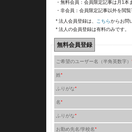
・無料会員：会員限定記事は月1本
・非会員：会員限定記事以外を閲覧
* 法人会員登録は、
こちら
からお問
* 法人の会員登録は有料のみです。
無料会員登録
ご希望のユーザー名（半角英数字）
姓
*
ふりがな
*
名
*
ふりがな
*
お勤め先名/学校名
*