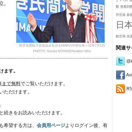
立。
数
発着回
丹空港
新
日
航空局
先
民営化開始で意気込みを語るHIAPの中村社長＝21年7月1日
関連サ
PHOTO: Yusuke KOHASE/Aviation Wire
@A
けます。
Avi
事まで無料
でご覧いただけます。
R
いただけます。
。
と続きをお読みいただけます。
も希望する方は、
会員用ページ
よりログイン後、有