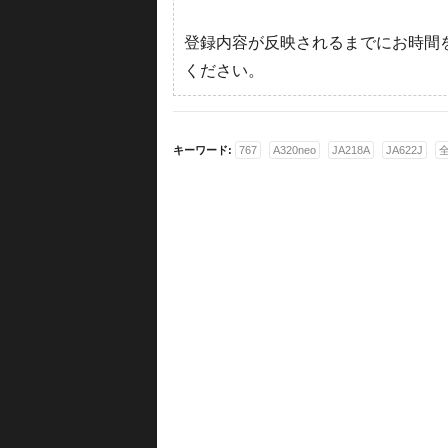
登録内容が反映されるまでにお時間
ください。
キーワード:
767
A320neo
JA218A
JA622J