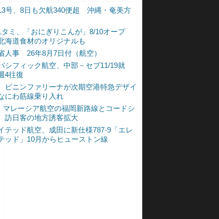
13号、8日も欠航340便超 沖縄・奄美方
1タミ、「おにぎりこんが」8/10オープ
北海道食材のオリジナルも
省人事 26年8月7日付（航空）
パシフィック航空、中部－セブ11/19就
週4往復
、ピニンファリーナが次期空港特急デザイ
なにわ筋線乗り入れ
L、マレーシア航空の福岡新路線とコードシ
 訪日客の地方誘客拡大
イテッド航空、成田に新仕様787-9「エレ
テッド」10月からヒューストン線