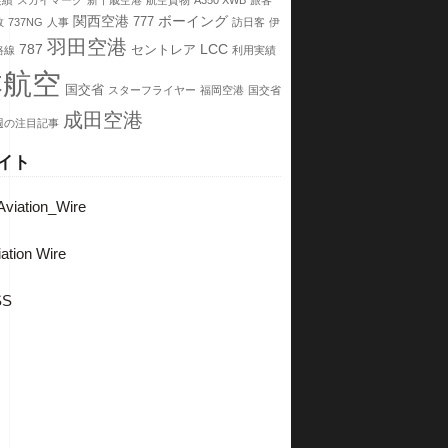
実績
スカイマーク
新千歳空港
航空貨物
A350 XWB
旅客
関西空港
ボーイング
777
数
737NG
人事
訪日客
伊
羽田空港
787
LCC
セントレア
路線
利用実績
本航空
国交省
スターフライヤー
福岡空港
国交省
成田空港
週の注目記事
イト
viation_Wire
ation Wire
SS