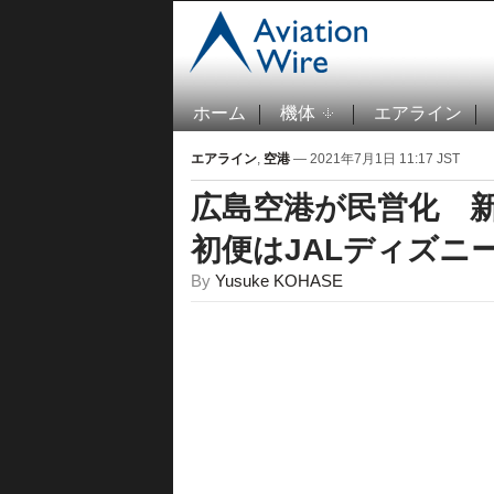
ホーム
機体
エアライン
エアライン
,
空港
— 2021年7月1日 11:17 JST
広島空港が民営化 
初便はJALディズニ
By
Yusuke KOHASE