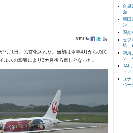
台風
面
羽田
ン 
国交
共有する:
セブ
航 
7月1日、民営化された。当初は今年4月からの民
南海
ン 
イルスの影響により3カ月後ろ倒しとなった。
JA
ェア
ユナ
ベー