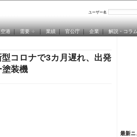
ユーザー名
空港
需要
業績
官公庁
企業
解説・コラ
新型コロナで3カ月遅れ、出発
ー塗装機
最新ニ