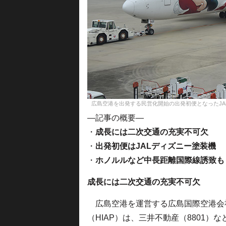
広島空港を出発する民営化開始の出発初便となったJALの羽田行きJL
—記事の概要—
・
成長には二次交通の充実不可欠
・
出発初便はJALディズニー塗装機
・
ホノルルなど中長距離国際線誘致も
成長には二次交通の充実不可欠
広島空港を運営する広島国際空港会
（HIAP）は、三井不動産（8801）など