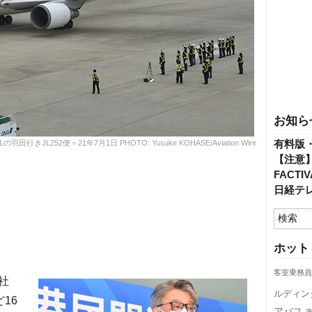
お知ら
有料版
252便＝21年7月1日 PHOTO: Yusuke KOHASE/Aviation Wire
【注意
FACT
日経テ
ホット
客室乗務員
社
ルディン
16
アバス