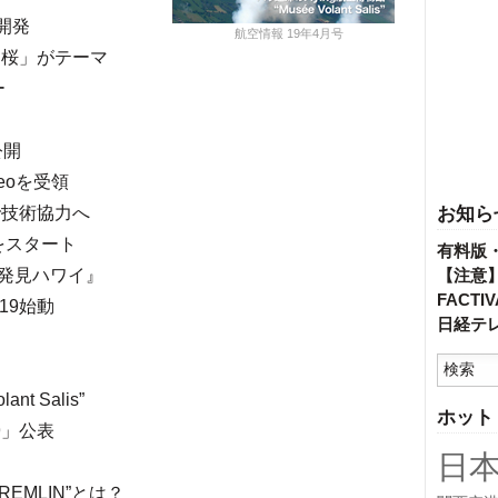
を開発
航空情報 19年4月号
「桜」がテーマ
ー
公開
eoを受領
で技術協力へ
お知ら
をスタート
有料版
発見ハワイ』
【注意
FACT
19始動
日経テ
t Salis”
ホット
9」公表
日
EMLIN”とは？