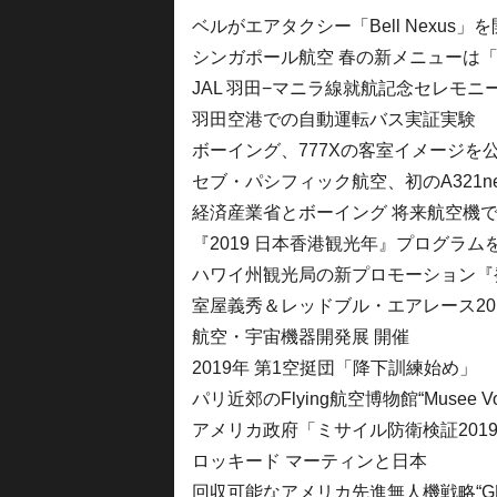
ベルがエアタクシー「Bell Nexus」
シンガポール航空 春の新メニューは
JAL 羽田−マニラ線就航記念セレモニ
羽田空港での自動運転バス実証実験
ボーイング、777Xの客室イメージを
セブ・パシフィック航空、初のA321n
経済産業省とボーイング 将来航空機
『2019 日本香港観光年』プログラム
ハワイ州観光局の新プロモーション『
室屋義秀＆レッドブル・エアレース20
航空・宇宙機器開発展 開催
2019年 第1空挺団「降下訓練始め」
パリ近郊のFlying航空博物館“Musee Volan
アメリカ政府「ミサイル防衛検証201
ロッキード マーティンと日本
回収可能なアメリカ先進無人機戦略“GR