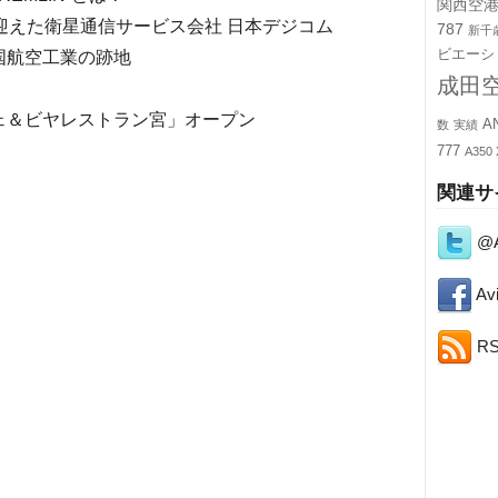
関西空
迎えた衛星通信サービス会社 日本デジコム
787
新千
ビエーシ
国航空工業の跡地
成田
ェ＆ビヤレストラン宮」オープン
A
数
実績
777
A350
関連サ
@A
Avi
R