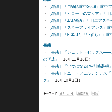
・
［雑誌］「自衛隊航空2019」航空フ
・
［雑誌］「ヒコーキの乗り方」月刊エ
・
［雑誌］「JAL物語」月刊エアステー
・
［雑誌］「スターアライアンス」航空旅行
・
［雑誌］「F-35Bと『いずも』」航空
書籍
・
［書籍］『ジェット・セックス――
の形成』
（18年11月18日）
・
［書籍］『ツウになる! 特別塗装機
・
［書籍］トニー・フェルナンデス『
グ』
（18年10月1日）
キーワード:
せきれい社
航空情報
雑誌