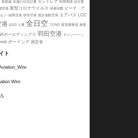
港
セントレア
新路線
先週の注目記事
利用実績
訪日客
新型コロナウイルス
ピーチ・ア
歳空港
発着回数
エアバス
LCC
ョン
福岡空港
伊丹空港
国交省航空局
全日空
空港
A320
人事
737NG
客室乗務員
旅客
羽田空港
NAホールディングス
キャンペーン
ボーイング
国交省
 XWB
イト
viation_Wire
ation Wire
SS