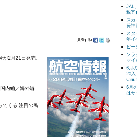
JA
税寄
スカ
発神
スタ
年イ
共有する:
ピー
ソラ
号が2月21日発売。
マイ
6月
20
Ciri
6月
国内編／海外編
はサ
ってくる 注目の民