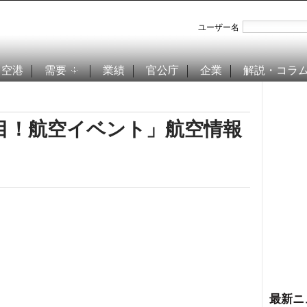
ユーザー名
空港
需要
業績
官公庁
企業
解説・コラ
注目！航空イベント」航空情報
最新ニ