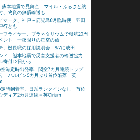
L、熊本地震で見舞金 マイル・ふるさと納
付、物資の無償輸送も
イマーク、神戸－鹿児島8月臨時便 羽田
戸行きも
ーフライヤー、プラネタリウムで就航20周
ベント 一夜限りの星空の旅
チ、機長職の採用説明会 9/7に成田
シド、熊本地震で災害支援者の輸送協力
ル寄付12日から
の空港定時出発率、関空7カ月連続トップ
入り ハルビン9カ月ぶり首位陥落＝英
um
の定時到着率、日系ランクインなし 首位
ウディア2カ月連続＝英Cirium