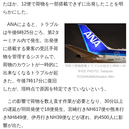
たほか、12便で荷物を一部搭載できずに出発したことを明
らかにした。
ANAによると、トラブル
は午後6時25分ごろ、第2タ
ーミナル内で発生。出発便
に搭載する乗客の受託手荷
物を管理するシステムで、
荷物のカウントが一時的に
羽田で荷物搭載トラブルが起きたANA＝16
年8月 PHOTO: Tadayuki
出来なくなるトラブルが起
YOSHIKAWA/Aviation Wire
きた。午後7時17分に復旧
したが、現時点で原因を特定できていないという。
この影響で荷物を数え直す作業が必要となり、30分以上
の遅延が羽田発便で18便発生。宮崎行きNH617便や熊本行
きNH649便、伊丹行きNH39便などが遅れ、約4500人に影
響が出た。