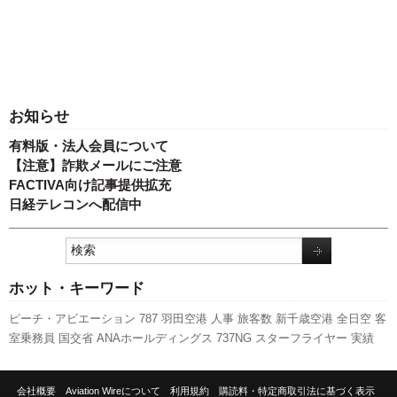
お知らせ
有料版・法人会員について
【注意】詐欺メールにご注意
FACTIVA向け記事提供拡充
日経テレコンへ配信中
ホット・キーワード
ピーチ・アビエーション
787
羽田空港
人事
旅客数
新千歳空港
全日空
客
室乗務員
国交省
ANAホールディングス
737NG
スターフライヤー
実績
エアバス
セントレア
発着回数
ボーイング
関西空港
LCC
利用実績
先週
の注目記事
伊丹空港
福岡空港
成田空港
新型コロナウイルス
スカイマー
会社概要
Aviation Wireについて
利用規約
購読料・特定商取引法に基づく表示
ク
キャンペーン
A350 XWB
日本航空
777
国交省航空局
航空貨物
訪日客