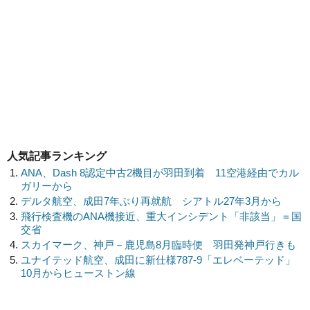
人気記事ランキング
ANA、Dash 8認定中古2機目が羽田到着 11空港経由でカル
ガリーから
デルタ航空、成田7年ぶり再就航 シアトル27年3月から
飛行検査機のANA機接近、重大インシデント「非該当」＝国
交省
スカイマーク、神戸－鹿児島8月臨時便 羽田発神戸行きも
ユナイテッド航空、成田に新仕様787-9「エレベーテッド」
10月からヒューストン線