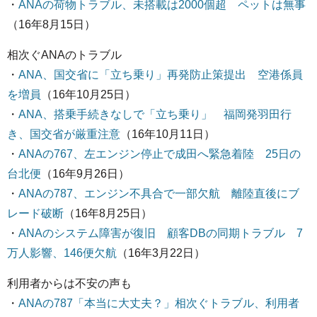
・
ANAの荷物トラブル、未搭載は2000個超 ペットは無事
（16年8月15日）
相次ぐANAのトラブル
・
ANA、国交省に「立ち乗り」再発防止策提出 空港係員
を増員
（16年10月25日）
・
ANA、搭乗手続きなしで「立ち乗り」 福岡発羽田行
き、国交省が厳重注意
（16年10月11日）
・
ANAの767、左エンジン停止で成田へ緊急着陸 25日の
台北便
（16年9月26日）
・
ANAの787、エンジン不具合で一部欠航 離陸直後にブ
レード破断
（16年8月25日）
・
ANAのシステム障害が復旧 顧客DBの同期トラブル 7
万人影響、146便欠航
（16年3月22日）
利用者からは不安の声も
・
ANAの787「本当に大丈夫？」相次ぐトラブル、利用者