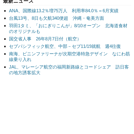
最新ニュース
ANA、国際線13.2％増75万人 利用率84.0％＝6月実績
台風13号、8日も欠航340便超 沖縄・奄美方面
羽田1タミ、「おにぎりこんが」8/10オープン 北海道食材
のオリジナルも
国交省人事 26年8月7日付（航空）
セブパシフィック航空、中部－セブ11/19就航 週4往復
南海、ピニンファリーナが次期空港特急デザイン なにわ筋
線乗り入れ
JAL、マレーシア航空の福岡新路線とコードシェア 訪日客
の地方誘客拡大