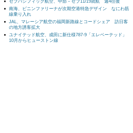
セブパシフィック航空、中部－セブ11/19就航 週4往復
南海、ピニンファリーナが次期空港特急デザイン なにわ筋
線乗り入れ
JAL、マレーシア航空の福岡新路線とコードシェア 訪日客
の地方誘客拡大
ユナイテッド航空、成田に新仕様787-9「エレベーテッド」
10月からヒューストン線