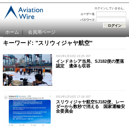
ログインしていません。
ユーザー名
パスワード
ホーム
会員用ページ
キーワード: "スリウィジャヤ航空"
/ 2021年1月10日 23:25 JST
インドネシア当局、SJ182便の墜落
認定 遺体も収容
/ 2021年1月10日 17:18 JST
スリウィジャヤ航空SJ182便、レー
ダーから数秒で消える 国家運輸安
全委員会