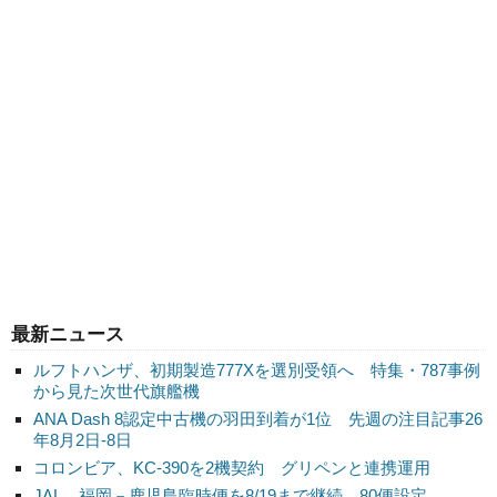
最新ニュース
ルフトハンザ、初期製造777Xを選別受領へ 特集・787事例
から見た次世代旗艦機
ANA Dash 8認定中古機の羽田到着が1位 先週の注目記事26
年8月2日-8日
コロンビア、KC-390を2機契約 グリペンと連携運用
JAL、福岡－鹿児島臨時便を8/19まで継続 80便設定