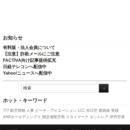
お知らせ
有料版・法人会員について
【注意】詐欺メールにご注意
FACTIVA向け記事提供拡充
日経テレコンへ配信中
Yahoo!ニュースへ配信中
ホット・キーワード
777
航空貨物
人事
ピーチ・アビエーション
LCC
全日空
新路線
実績
ANAホールディングス
国交省航空局
スカイマーク
セントレア
伊丹空港
エアバス
ボーイング
福岡空港
国交省
関西空港
787
A350 XWB
キャンペ
ーン
羽田空港
客室乗務員
発着回数
新千歳空港
成田空港
旅客数
日本航