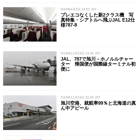
/ 2019年4月2日 18:52 JST
プレエコなくした新2クラス機 写
真特集・シアトルへ飛ぶJAL E12仕
様787-8
/ 2018年11月23日 23:40 JST
JAL、787で旭川－ホノルルチャー
ター 帰国便が国際線ターミナル初
便に
/ 2018年11月23日 20:56 JST
旭川空港、就航率99％と北海道の真
ん中アピール