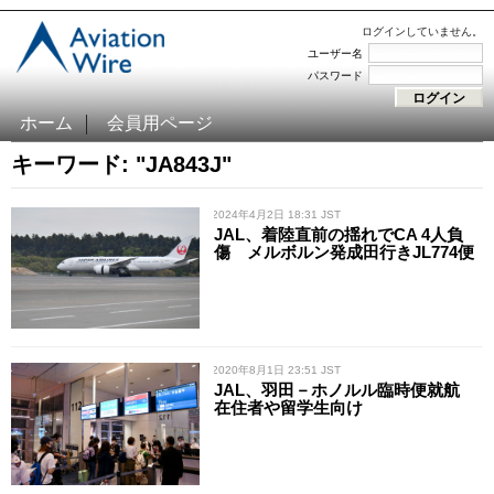
ログインしていません。
ユーザー名
パスワード
ホーム
会員用ページ
キーワード: "JA843J"
/ 2024年4月2日 18:31 JST
JAL、着陸直前の揺れでCA 4人負
傷 メルボルン発成田行きJL774便
/ 2020年8月1日 23:51 JST
JAL、羽田－ホノルル臨時便就航
在住者や留学生向け