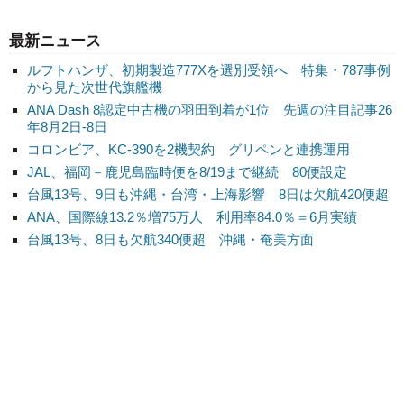
最新ニュース
ルフトハンザ、初期製造777Xを選別受領へ 特集・787事例
から見た次世代旗艦機
ANA Dash 8認定中古機の羽田到着が1位 先週の注目記事26
年8月2日-8日
コロンビア、KC-390を2機契約 グリペンと連携運用
JAL、福岡－鹿児島臨時便を8/19まで継続 80便設定
台風13号、9日も沖縄・台湾・上海影響 8日は欠航420便超
ANA、国際線13.2％増75万人 利用率84.0％＝6月実績
台風13号、8日も欠航340便超 沖縄・奄美方面