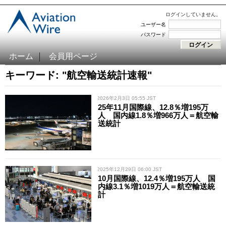
ログインしていません。
ユーザー名
パスワード
ホーム
会員用ページ
キーワード: "航空輸送統計速報"
/ 2026年2月3日 05:55 JST
25年11月国際線、12.8％増195万
人 国内線1.8％増966万人＝航空輸
送統計
/ 2025年12月29日 06:00 JST
10月国際線、12.4％増195万人 国
内線3.1％増1019万人＝航空輸送統
計