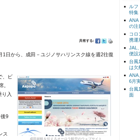
ルフ
特集
AN
の注
コロ
携運
共有する:
JA
便設
月1日から、成田－ユジノサハリンスク線を週2往復
台風
は欠
ANA
で、ビ
6月
8席。
台風
乗り入
面
後9
ンス
成田就航を伝えるオーロラ航空のウェブサイト