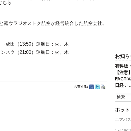
どちら
空と露ウラジオストク航空が経営統合した航空会社。
5）→成田（13:50）運航日：火、木
ハリンスク（21:00）運航日：火、木
お知ら
有料版
【注意
FACT
日経テ
共有する:
ホット
エアバ
ング
関