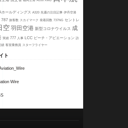
国交省
福岡空港
A350 XWB
NAホールディングス
A320
先週の注目記事
伊丹空港
787
セントレ
旅客数
スカイマーク
発着回数
737NG
日空
羽田空港
成
新型コロナウイルス
港
LCC
777
ピーチ・アビエーション
実績
人事
訪
実績
客室乗務員
スターフライヤー
イト
viation_Wire
ation Wire
SS