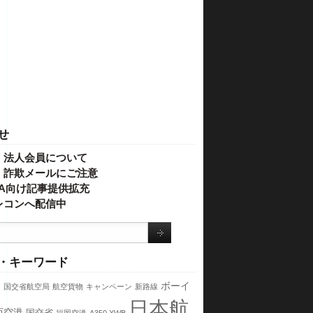
せ
・法人会員について
】詐欺メールにご注意
IVA向け記事提供拡充
レコンへ配信中
・キーワード
ス
ボーイ
国交省航空局
航空貨物
キャンペーン
新路線
日本航
西空港