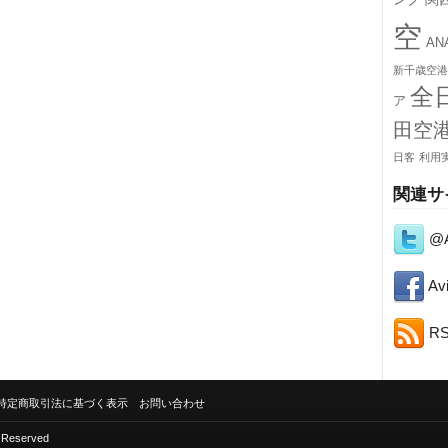
空
A
新千歳空港
全
ア
田空
日客
利用
関連サ
@A
Avi
R
特定商取引法に基づく表示
お問い合わせ
s Reserved