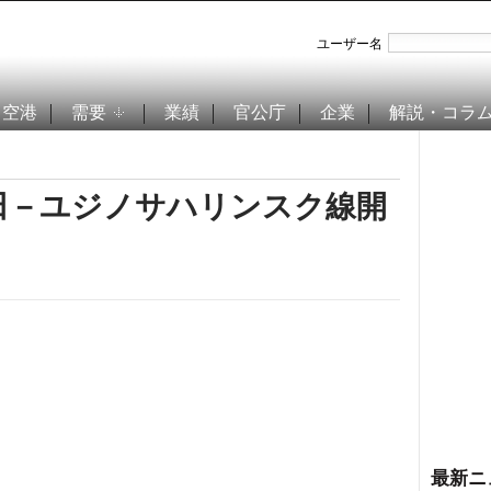
ユーザー名
空港
需要
業績
官公庁
企業
解説・コラ
田－ユジノサハリンスク線開
最新ニ