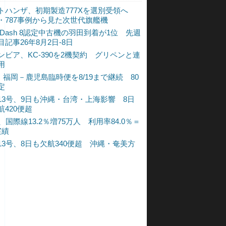
トハンザ、初期製造777Xを選別受領へ
・787事例から見た次世代旗艦機
A Dash 8認定中古機の羽田到着が1位 先週
目記事26年8月2日-8日
ンビア、KC-390を2機契約 グリペンと連
用
L、福岡－鹿児島臨時便を8/19まで継続 80
定
13号、9日も沖縄・台湾・上海影響 8日
航420便超
、国際線13.2％増75万人 利用率84.0％＝
実績
13号、8日も欠航340便超 沖縄・奄美方