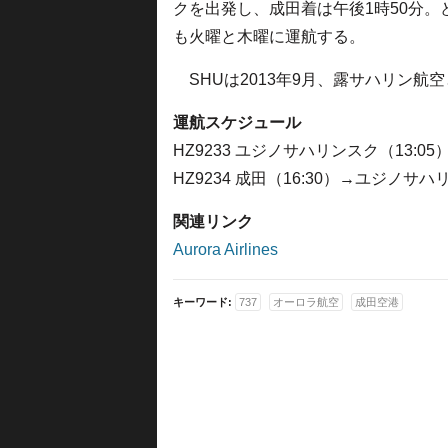
クを出発し、成田着は午後1時50分。
も火曜と木曜に運航する。
SHUは2013年9月、露サハリン航
運航スケジュール
HZ9233 ユジノサハリンスク（13:0
HZ9234 成田（16:30）→ユジノサ
関連リンク
Aurora Airlines
キーワード:
737
オーロラ航空
成田空港