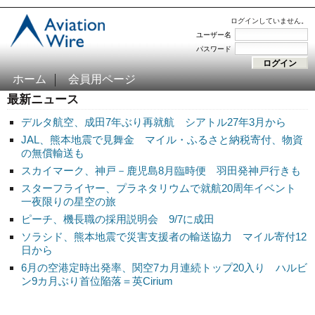
ログインしていません。
ユーザー名
パスワード
ホーム
会員用ページ
最新ニュース
デルタ航空、成田7年ぶり再就航 シアトル27年3月から
JAL、熊本地震で見舞金 マイル・ふるさと納税寄付、物資
の無償輸送も
スカイマーク、神戸－鹿児島8月臨時便 羽田発神戸行きも
スターフライヤー、プラネタリウムで就航20周年イベント
一夜限りの星空の旅
ピーチ、機長職の採用説明会 9/7に成田
ソラシド、熊本地震で災害支援者の輸送協力 マイル寄付12
日から
6月の空港定時出発率、関空7カ月連続トップ20入り ハルビ
ン9カ月ぶり首位陥落＝英Cirium