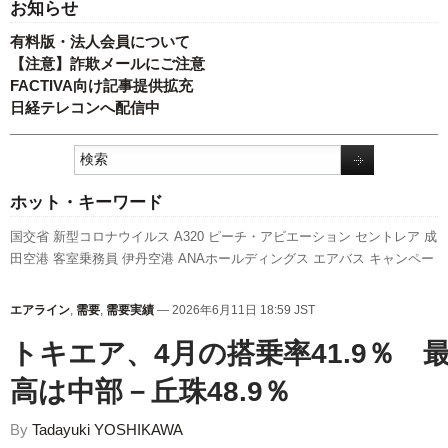
お知らせ
有料版・法人会員について
【注意】詐欺メールにご注意
FACTIVA向け記事提供拡充
日経テレコンへ配信中
ホット・キーワード
国交省
新型コロナウイルス
A320
ピーチ・アビエーション
セントレア
成
田空港
客室乗務員
伊丹空港
ANAホールディングス
エアバス
キャンペー
ン
関西空港
スカイマーク
実績
777
日本航空
人事
全日空
福岡空港
787
国交省航空局
737NG
訪日客
スターフライヤー
旅客数
先週の注目記事
エアライン
,
需要
,
需要実績
— 2026年6月11日 18:59 JST
LCC
羽田空港
新路線
新千歳空港
A350 XWB
航空貨物
ボーイング
利用
トキエア、4月の搭乗率41.9％ 
実績
発着回数
高は中部－丘珠48.9％
By
Tadayuki YOSHIKAWA