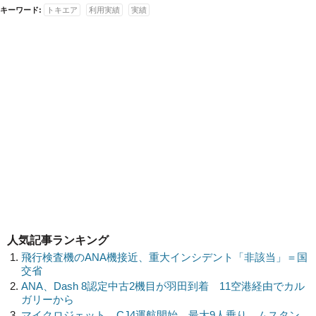
キーワード:
トキエア
利用実績
実績
人気記事ランキング
飛行検査機のANA機接近、重大インシデント「非該当」＝国
交省
ANA、Dash 8認定中古2機目が羽田到着 11空港経由でカル
ガリーから
マイクロジェット、CJ4運航開始 最大9人乗り、ムスタン