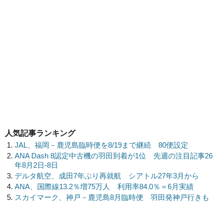
人気記事ランキング
JAL、福岡－鹿児島臨時便を8/19まで継続 80便設定
ANA Dash 8認定中古機の羽田到着が1位 先週の注目記事26
年8月2日-8日
デルタ航空、成田7年ぶり再就航 シアトル27年3月から
ANA、国際線13.2％増75万人 利用率84.0％＝6月実績
スカイマーク、神戸－鹿児島8月臨時便 羽田発神戸行きも