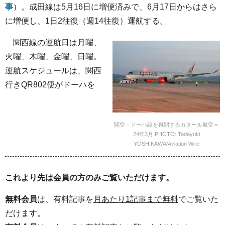
事
）。成田線は5月16日に増便済みで、6月17日からはさら
に増便し、1日2往復（週14往復）運航する。
関西線の運航日は月曜、
火曜、木曜、金曜、日曜。
運航スケジュールは、関西
行きQR802便がドーハを
関空－ドーハ線を再開するカタール航空＝
24年3月 PHOTO: Tadayuki
YOSHIKAWA/Aviation Wire
これより先は会員の方のみご覧いただけます。
無料会員
は、有料記事を
月あたり1記事まで無料
でご覧いた
だけます。