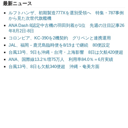
最新ニュース
ルフトハンザ、初期製造777Xを選別受領へ 特集・787事例
から見た次世代旗艦機
ANA Dash 8認定中古機の羽田到着が1位 先週の注目記事26
年8月2日-8日
コロンビア、KC-390を2機契約 グリペンと連携運用
JAL、福岡－鹿児島臨時便を8/19まで継続 80便設定
台風13号、9日も沖縄・台湾・上海影響 8日は欠航420便超
ANA、国際線13.2％増75万人 利用率84.0％＝6月実績
台風13号、8日も欠航340便超 沖縄・奄美方面