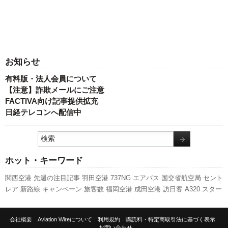
お知らせ
有料版・法人会員について
【注意】詐欺メールにご注意
FACTIVA向け記事提供拡充
日経テレコンへ配信中
ホット・キーワード
関西空港
先週の注目記事
羽田空港
737NG
エアバス
国交省航空局
セント
レア
新路線
キャンペーン
旅客数
福岡空港
成田空港
訪日客
A320
スター
フライヤー
777
日本航空
客室乗務員
ANAホールディングス
LCC
全日空
国交省
ピーチ・アビエーション
787
新型コロナウイルス
発着回数
スカ
会社概要
Aviation Wireについて
利用規約
購読料・特定商取引法に基づく表示
イマーク
人事
航空貨物
新千歳空港
ボーイング
伊丹空港
実績
利用実績
お問い合わせ