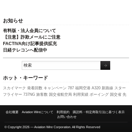
お知らせ
有料版・法人会員について
【注意】詐欺メールにご注意
FACTIVA向け記事提供拡充
日経テレコンへ配信中
ホット・キーワード
スカイマーク
発着回数
キャンペーン
787
福岡空港
A320
新路線
スター
フライヤー
737NG
旅客数
国交省航空局
利用実績
ボーイング
国交省
先
週の注目記事
LCC
人事
関西空港
新型コロナウイルス
777
航空貨物
全日
空
セントレア
実績
日本航空
伊丹空港
ピーチ・アビエーション
エアバス
会社概要
Aviation Wireについて
利用規約
購読料・特定商取引法に基づく表示
成田空港
客室乗務員
新千歳空港
A350 XWB
ANAホールディングス
羽田
お問い合わせ
空港
訪日客
© Copyright 2026 — Aviation Wire Corporation. All Rights Reserved