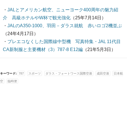
・
JALとアメリカン航空、ニューヨーク400周年の魅力紹
介 高級ホテルやW杯で観光強化
（25年7月14日）
・
JALのA350-1000、羽田－ダラス就航 赤いロゴ2機並ぶ
（24年4月17日）
・
プレエコなくした国際線中型機 写真特集・JAL 11代目
CA新制服と主要機材（3）787-8 E12編
（21年5月3日）
キーワード:
787
スポーツ
ダラス・フォートワース国際空港
成田空港
日本航
空
臨時便