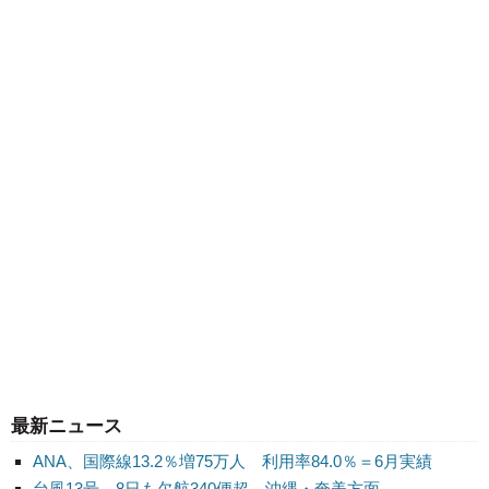
最新ニュース
ANA、国際線13.2％増75万人 利用率84.0％＝6月実績
台風13号、8日も欠航340便超 沖縄・奄美方面