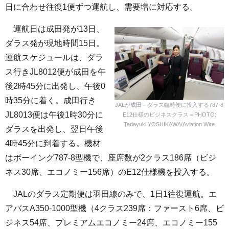
日に合わせ往復1便ずつ運航し、需要増に対応する。
運航日は成田発が13日、
ダラス発が現地時間15日。
運航スケジュールは、ダラ
ス行きJL8012便が成田を午
後2時45分に出発し、午後0
時35分に着く。成田行き
JALが成田－ダラス臨時便に投入する787-8
JL8013便は午後1時30分に
E12仕様のビジネスクラス＝PHOTO:
Tadayuki YOSHIKAWA/Aviation Wire
ダラスを出発し、翌日午後
4時45分に到着する。機材
はボーイング787-8型機で、座席数が2クラス186席（ビジ
ネス30席、エコノミー156席）のE12仕様機を投入する。
JALのダラス定期便は羽田線のみで、1日1往復運航。エ
アバスA350-1000型機（4クラス239席：ファースト6席、ビ
ジネス54席、プレミアムエコノミー24席、エコノミー155