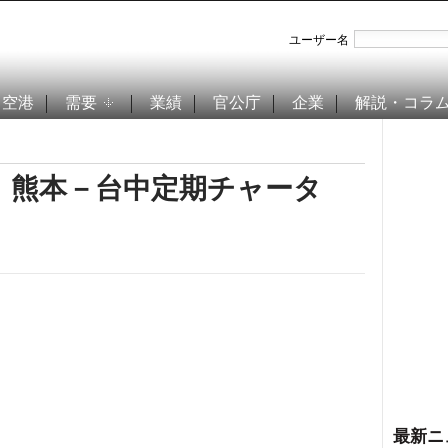
ユーザー名
空港
需要
業績
官公庁
企業
解説・コラ
、熊本－台中定期チャータ
最新ニ