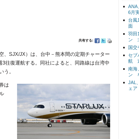
ANA
6月
台風
面
羽田
ン 
共有する:
国交
、SJX/JX）は、台中－熊本間の定期チャーター
セブ
航 
ら週3往復運航する。同社によると、同路線は台湾中
南海
いう。
ン 
JA
券は
ェア
ル