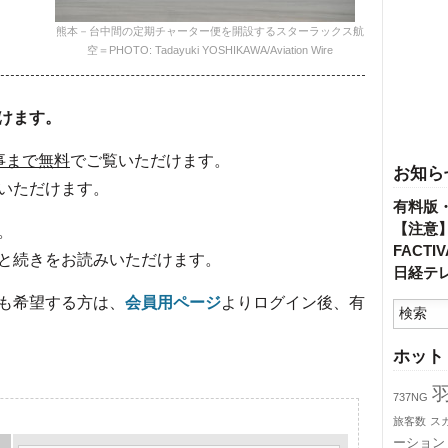
熊本－台中間の定期チャーター便を開設するスターラックス航
空＝PHOTO: Tadayuki YOSHIKAWA/Aviation Wire
けます。
事まで無料
でご覧いただけます。
お知ら
いただけます。
有料版
【注意
。
FACT
と続きをお読みいただけます。
日経テ
も希望する方は、
会員用ページ
よりログイン後、有
ホット
737NG
旅客数
ス
ーション