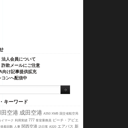
せ
・法人会員について
】詐欺メールにご注意
IVA向け記事提供拡充
レコンへ配信中
・キーワード
羽田空港
成田空港
A350 XWB
国交省航空局
777
ピーチ・アビエ
カイマーク
利用実績
客室乗務員
関西空港
エアバス
新
発着回数
人事
訪日客
A320