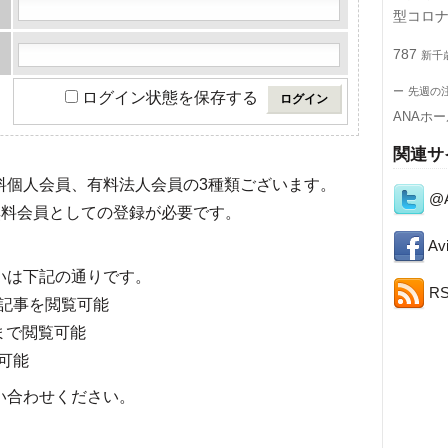
型コロ
787
新千
ー
先週の
ログイン状態を保存する
ANAホ
関連サ
有料個人会員、有料法人会員の3種類ございます。
@A
料会員としての登録が必要です。
Avi
いは下記の通りです。
R
記事を閲覧可能
まで閲覧可能
可能
い合わせください。