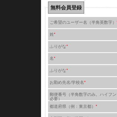
無料会員登録
ご希望のユーザー名（半角英数字）
姓
*
ふりがな
*
名
*
ふりがな
*
お勤め先名/学校名
*
郵便番号（半角数字のみ。ハイフン
必要）
都道府県（例：東京都）
*