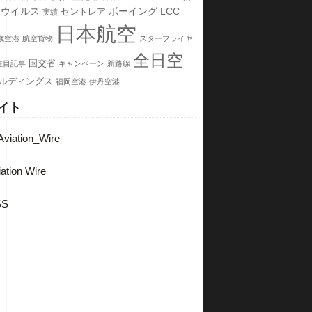
ナウイルス
ボーイング
LCC
セントレア
実績
日本航空
歳空港
航空貨物
スターフライヤ
全日空
国交省
注目記事
キャンペーン
新路線
ールディングス
福岡空港
伊丹空港
イト
viation_Wire
ation Wire
SS