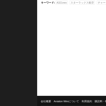
キーワード:
A321neo
スターラックス航空
チャー
会社概要
Aviation Wireについて
利用規約
購読料・