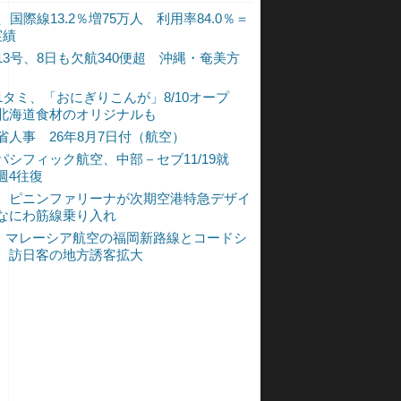
、国際線13.2％増75万人 利用率84.0％＝
実績
13号、8日も欠航340便超 沖縄・奄美方
1タミ、「おにぎりこんが」8/10オープ
北海道食材のオリジナルも
省人事 26年8月7日付（航空）
パシフィック航空、中部－セブ11/19就
週4往復
、ピニンファリーナが次期空港特急デザイ
なにわ筋線乗り入れ
L、マレーシア航空の福岡新路線とコードシ
 訪日客の地方誘客拡大