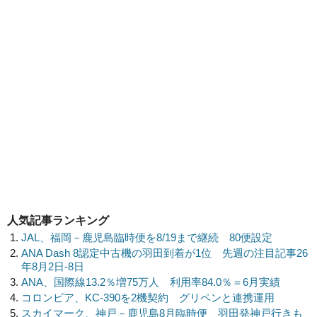
人気記事ランキング
JAL、福岡－鹿児島臨時便を8/19まで継続 80便設定
ANA Dash 8認定中古機の羽田到着が1位 先週の注目記事26
年8月2日-8日
ANA、国際線13.2％増75万人 利用率84.0％＝6月実績
コロンビア、KC-390を2機契約 グリペンと連携運用
スカイマーク、神戸－鹿児島8月臨時便 羽田発神戸行きも