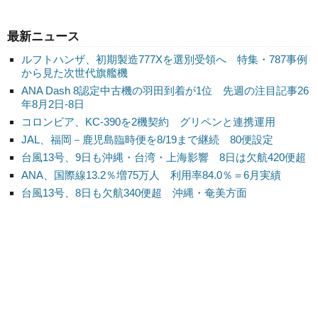
最新ニュース
ルフトハンザ、初期製造777Xを選別受領へ 特集・787事例
から見た次世代旗艦機
ANA Dash 8認定中古機の羽田到着が1位 先週の注目記事26
年8月2日-8日
コロンビア、KC-390を2機契約 グリペンと連携運用
JAL、福岡－鹿児島臨時便を8/19まで継続 80便設定
台風13号、9日も沖縄・台湾・上海影響 8日は欠航420便超
ANA、国際線13.2％増75万人 利用率84.0％＝6月実績
台風13号、8日も欠航340便超 沖縄・奄美方面