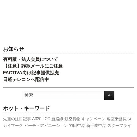
お知らせ
有料版・法人会員について
【注意】詐欺メールにご注意
FACTIVA向け記事提供拡充
日経テレコンへ配信中
ホット・キーワード
先週の注目記事
A320
LCC
新路線
航空貨物
キャンペーン
客室乗務員
ス
カイマーク
ピーチ・アビエーション
羽田空港
新千歳空港
スターフライ
ヤー
旅客数
実績
関西空港
新型コロナウイルス
ボーイング
発着回数
人