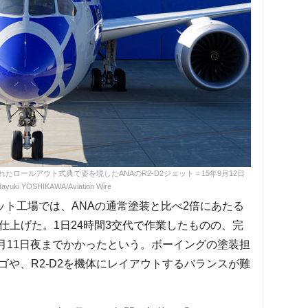
ロールアウト式典で姿を現したANAのR2-D2ジェット＝15年9月12日
ayuki YOSHIKAWA/Aviation Wire
ット工場では、ANAの通常塗装と比べ2倍にあたる
を仕上げた。1日24時間3交代で作業したものの、完
9月11日夜までかかったという。ボーイングの塗装担
や、R2-D2を機体にレイアウトするバランスが難