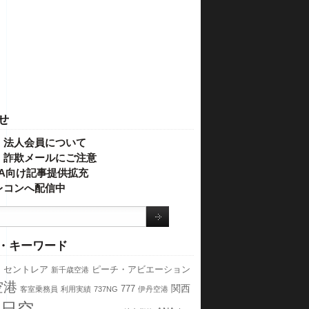
せ
・法人会員について
】詐欺メールにご注意
IVA向け記事提供拡充
レコンへ配信中
・キーワード
ス
セントレア
ピーチ・アビエーション
新千歳空港
空港
関西
777
客室乗務員
利用実績
737NG
伊丹空港