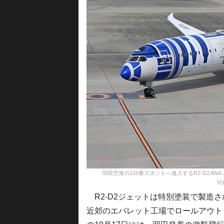
羽田空港の110番スポットへ進入するR2-D2 ANA JE
YO
R2-D2ジェットは特別塗装で製造さ
近郊のエバレット工場でロールアウト