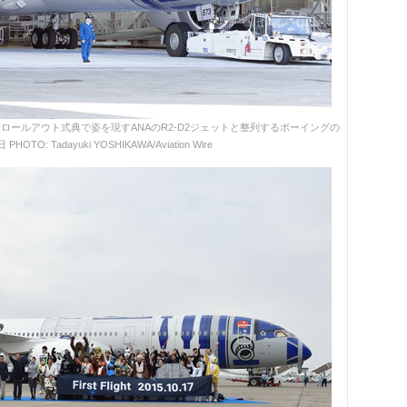
ールアウト式典で姿を現すANAのR2-D2ジェットと整列するボーイングの
O: Tadayuki YOSHIKAWA/Aviation Wire