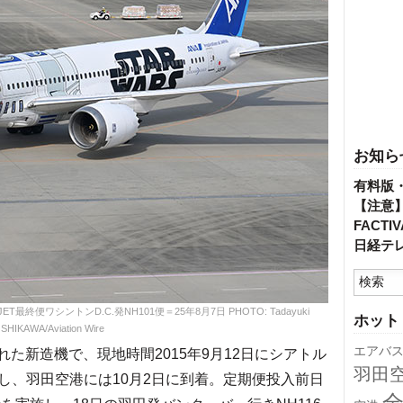
お知ら
有料版
【注意
FACT
日経テ
T最終便ワシントンD.C.発NH101便＝25年8月7日 PHOTO: Tadayuki
ホット
SHIKAWA/Aviation Wire
エアバ
れた新造機で、現地時間2015年9月12日にシアトル
羽田
し、羽田空港には10月2日に到着。定期便投入前日