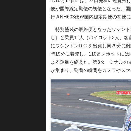
の10月17日には、羽田発着の遊覧飛行
便が国際線定期便の初便となった。国
行きNH603便が国内線定期便の初便
特別塗装の最終便となったワシントンD
し）と乗員11人（パイロット3人、客
にワシントンD.C.を出発し同29分に
時19分に着陸し、110番スポットには
よる運航を終えた。第3ターミナルの
が集まり、到着の瞬間をカメラやスマ