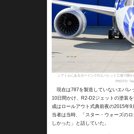
シアトルにあるボーイングのエバレット工場で開かれた
PHOTO: Tad
現在は787を製造していないエバレ
10日間かけ、R2-D2ジェットの塗装
成はロールアウト式典前夜の2015年
当者は当時、「スター・ウォーズのロゴ
しかった」と話していた。