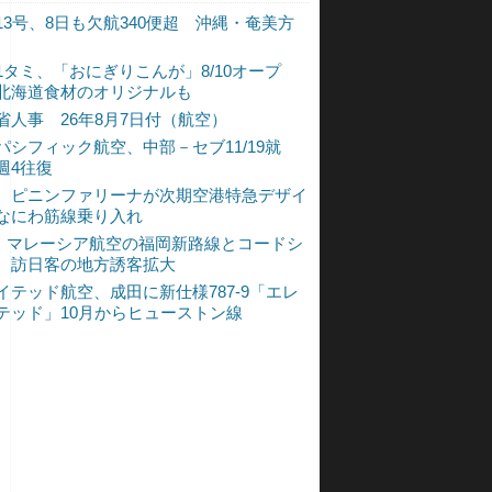
13号、8日も欠航340便超 沖縄・奄美方
1タミ、「おにぎりこんが」8/10オープ
北海道食材のオリジナルも
省人事 26年8月7日付（航空）
パシフィック航空、中部－セブ11/19就
週4往復
、ピニンファリーナが次期空港特急デザイ
なにわ筋線乗り入れ
L、マレーシア航空の福岡新路線とコードシ
 訪日客の地方誘客拡大
イテッド航空、成田に新仕様787-9「エレ
テッド」10月からヒューストン線