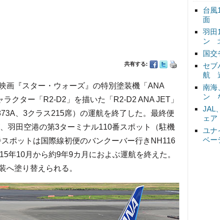
台風
面
羽田
ン 
国交
共有する:
セブ
航 
、映画『スター・ウォーズ』の特別塗装機「ANA
南海
ン 
ャラクター「R2-D2」を描いた「R2-D2 ANA JET」
JA
873A、3クラス215席）の運航を終了した。最終便
ェア
便が、羽田空港の第3ターミナル110番スポット（駐機
ユナ
ベー
番スポットは国際線初便のバンクーバー行きNH116
15年10月から約9年9カ月におよぶ運航を終えた。
装へ塗り替えられる。