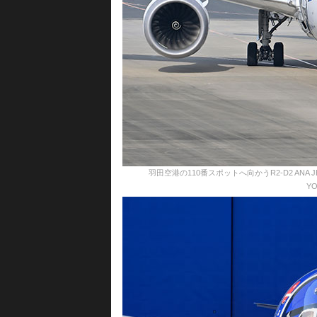
羽田空港の110番スポットへ向かうR2-D2 ANA JET
YO