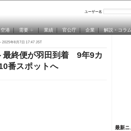
ユーザー名
空港
需要
業績
官公庁
企業
解説・コラ
 2025年8月7日 17:47 JST
ット最終便が羽田到着 9年9カ
10番スポットへ
最新ニ