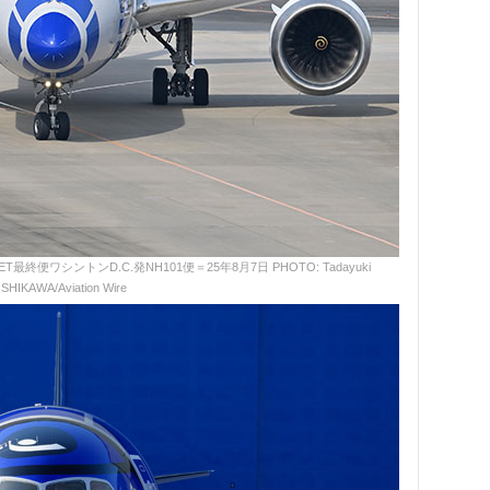
最終便ワシントンD.C.発NH101便＝25年8月7日 PHOTO: Tadayuki
SHIKAWA/Aviation Wire