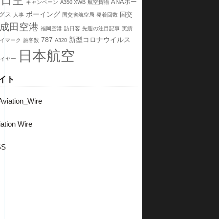
全日空
ANAホー
キャンペーン
A350 XWB
航空貨物
ボーイング
グス
国交
人事
国交省航空局
発着回数
成田空港
福岡空港
訪日客
先週の注目記事
実績
787
新型コロナウイルス
イマーク
旅客数
A320
日本航空
イヤー
イト
viation_Wire
ation Wire
SS