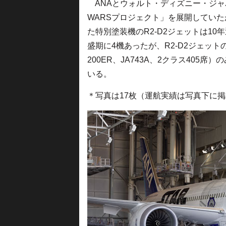
ANAとウォルト・ディズニー・ジャパ
WARSプロジェクト」を展開してい
た特別塗装機のR2-D2ジェットは10年近
盛期に4機あったが、R2-D2ジェットの運
200ER、JA743A、2クラス405
いる。
＊写真は17枚（運航実績は写真下に