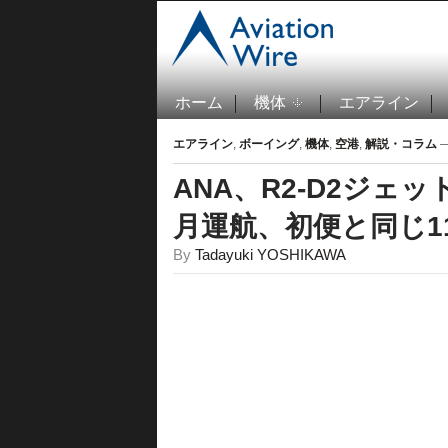
ホーム
機体
エアライン
エアライン
,
ボーイング
,
機体
,
空港
,
解説・コラム
—
ANA、R2-D2ジェ
月運航、初便と同じ1
By
Tadayuki YOSHIKAWA