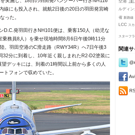
を実施し、18日の羽田発バンクーバー行きNH116
空港
内線にも投入され、就航2日後の20日の羽田発宮崎
ルディン
になった。
省
新路線
LCC
スカ
.C.発羽田行きNH101便は、乗客150人（幼児な
スターフラ
室乗務員8人）を乗せ現地時間8月6日午後0時11分
離陸。羽田空港のC滑走路（RWY34R）へ7日午後3
関連サ
同32分に到着し、10年近く親しまれたR2-D2塗装に
@A
展望デッキには、到着の1時間以上前から多くの人
ートフォンで収めていた。
Avi
R