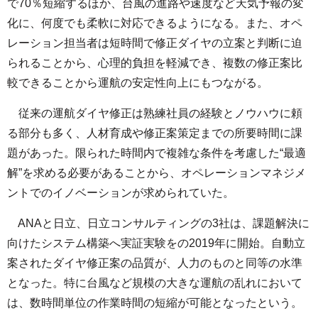
で70％短縮するほか、台風の進路や速度など天気予報の変
化に、何度でも柔軟に対応できるようになる。また、オペ
レーション担当者は短時間で修正ダイヤの立案と判断に迫
られることから、心理的負担を軽減でき、複数の修正案比
較できることから運航の安定性向上にもつながる。
従来の運航ダイヤ修正は熟練社員の経験とノウハウに頼
る部分も多く、人材育成や修正案策定までの所要時間に課
題があった。限られた時間内で複雑な条件を考慮した“最適
解”を求める必要があることから、オペレーションマネジメ
ントでのイノベーションが求められていた。
ANAと日立、日立コンサルティングの3社は、課題解決に
向けたシステム構築へ実証実験をの2019年に開始。自動立
案されたダイヤ修正案の品質が、人力のものと同等の水準
となった。特に台風など規模の大きな運航の乱れにおいて
は、数時間単位の作業時間の短縮が可能となったという。