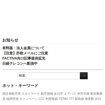
お知らせ
有料版・法人会員について
【注意】詐欺メールにご注意
FACTIVA向け記事提供拡充
日経テレコンへ配信中
ホット・キーワード
国交省航空局
スカイマーク
航空貨物
全日空
エアバス
伊丹空港
客室乗務
員
福岡空港
キャンペーン
LCC
利用実績
737NG
777
新路線
旅客数
訪日
客
新型コロナウイルス
先週の注目記事
関西空港
ピーチ・アビエーショ