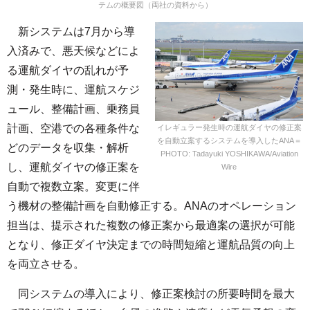
テムの概要図（両社の資料から）
新システムは7月から導
入済みで、悪天候などによ
る運航ダイヤの乱れが予
測・発生時に、運航スケジ
ュール、整備計画、乗務員
計画、空港での各種条件な
イレギュラー発生時の運航ダイヤの修正案
を自動立案するシステムを導入したANA＝
どのデータを収集・解析
PHOTO: Tadayuki YOSHIKAWA/Aviation
し、運航ダイヤの修正案を
Wire
自動で複数立案。変更に伴
う機材の整備計画を自動修正する。ANAのオペレーション
担当は、提示された複数の修正案から最適案の選択が可能
となり、修正ダイヤ決定までの時間短縮と運航品質の向上
を両立させる。
同システムの導入により、修正案検討の所要時間を最大