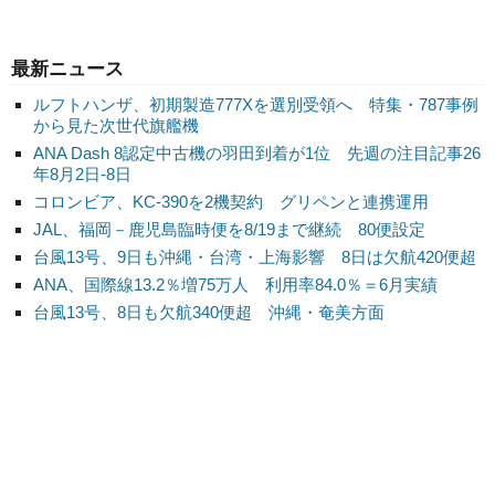
最新ニュース
ルフトハンザ、初期製造777Xを選別受領へ 特集・787事例
から見た次世代旗艦機
ANA Dash 8認定中古機の羽田到着が1位 先週の注目記事26
年8月2日-8日
コロンビア、KC-390を2機契約 グリペンと連携運用
JAL、福岡－鹿児島臨時便を8/19まで継続 80便設定
台風13号、9日も沖縄・台湾・上海影響 8日は欠航420便超
ANA、国際線13.2％増75万人 利用率84.0％＝6月実績
台風13号、8日も欠航340便超 沖縄・奄美方面