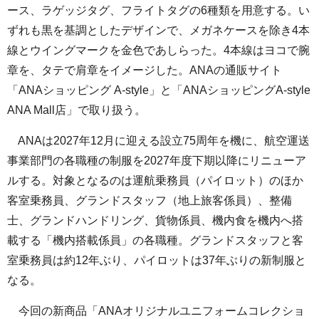
ース、ラゲッジタグ、フライトタグの6種類を用意する。い
ずれも黒を基調としたデザインで、メガネケースを除き4本
線とウイングマークを金色であしらった。4本線はヨコで腕
章を、タテで肩章をイメージした。ANAの通販サイト
「ANAショッピング A-style」と「ANAショッピングA-style
ANA Mall店」で取り扱う。
ANAは2027年12月に迎える設立75周年を機に、航空運送
事業部門の各職種の制服を2027年度下期以降にリニューア
ルする。対象となるのは運航乗務員（パイロット）のほか
客室乗務員、グランドスタッフ（地上旅客係員）、整備
士、グランドハンドリング、貨物係員、機内食を機内へ搭
載する「機内搭載係員」の各職種。グランドスタッフと客
室乗務員は約12年ぶり、パイロットは37年ぶりの新制服と
なる。
今回の新商品「ANAオリジナルユニフォームコレクショ