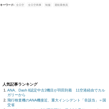
キーワード:
全日空
全日空商事
制服
運航乗務員
人気記事ランキング
ANA、Dash 8認定中古2機目が羽田到着 11空港経由でカル
ガリーから
飛行検査機のANA機接近、重大インシデント「非該当」＝国
交省