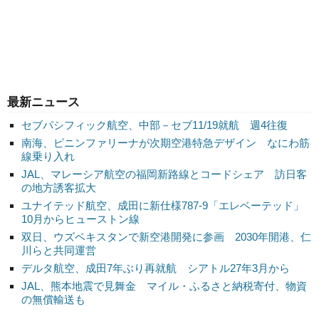
最新ニュース
セブパシフィック航空、中部－セブ11/19就航 週4往復
南海、ピニンファリーナが次期空港特急デザイン なにわ筋
線乗り入れ
JAL、マレーシア航空の福岡新路線とコードシェア 訪日客
の地方誘客拡大
ユナイテッド航空、成田に新仕様787-9「エレベーテッド」
10月からヒューストン線
双日、ウズベキスタンで新空港開発に参画 2030年開港、仁
川らと共同運営
デルタ航空、成田7年ぶり再就航 シアトル27年3月から
JAL、熊本地震で見舞金 マイル・ふるさと納税寄付、物資
の無償輸送も