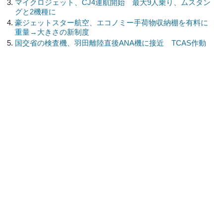
マイクロジェット、CJ4運航開始 最大9人乗り、ムスタン
グと2機種に
豪ジェットスター航空、エコノミー手荷物収納棚を有料に
重量→大きさの新制度
国交省の検査機、羽田離陸直後ANA機に接近 TCAS作動