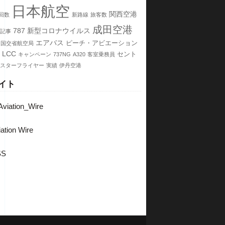
日本航空
関西空港
回数
新路線
旅客数
成田空港
787
新型コロナウイルス
記事
エアバス
ピーチ・アビエーション
国交省航空局
LCC
セント
キャンペーン
737NG
A320
客室乗務員
スターフライヤー
実績
伊丹空港
イト
viation_Wire
ation Wire
SS