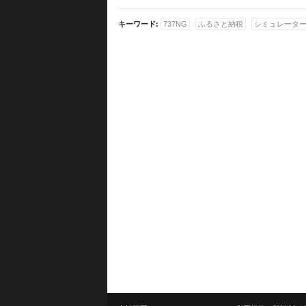
キーワード:
737NG
ふるさと納税
シミュレータ