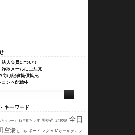
せ
・法人会員について
】詐欺メールにご注意
IVA向け記事提供拡充
レコンへ配信中
・キーワード
全日
国交省
スカイマーク
航空貨物
人事
福岡空港
田空港
ボーイング
ANAホールディン
訪日客