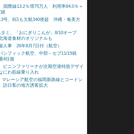
、国際線13.2％増75万人 利用率84.0％＝
実績
13号、8日も欠航340便超 沖縄・奄美方
1タミ、「おにぎりこんが」8/10オープ
北海道食材のオリジナルも
省人事 26年8月7日付（航空）
パシフィック航空、中部－セブ11/19就
週4往復
、ピニンファリーナが次期空港特急デザイ
なにわ筋線乗り入れ
L、マレーシア航空の福岡新路線とコードシ
 訪日客の地方誘客拡大