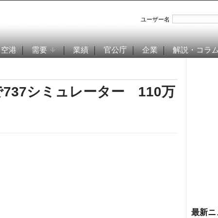
ユーザー名
空港
需要
業績
官公庁
企業
解説・コラ
737シミュレーター 110万
最新ニ