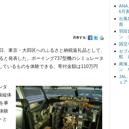
ANA
6月
台風
面
羽田
ン 
共有する:
国交
月31日、東京・大田区へのふるさと納税返礼品として、
セブ
航 
ると発表した。ボーイング737型機のシミュレータ
南海
しているものを体験できる。寄付金額は110万円
ン 
JA
ェア
ンタ
操縦体
を事
体験
トと