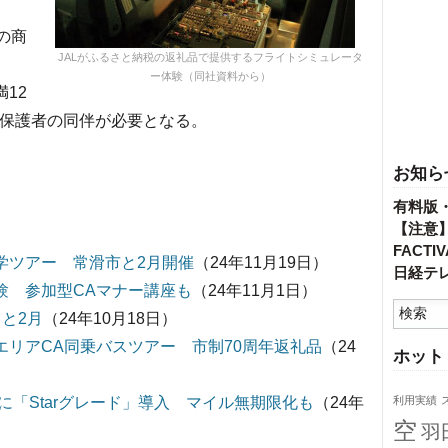
の商
JALがふるさと納税の返礼品で提供するフライトシミュレータ
ー体験（同社資料から）
12
は保護者の同伴が必要となる。
お知ら
有料版
【注意
FACT
学ツアー 常滑市と2月開催
（24年11月19日）
日経テ
験 参加型CAマナー講座も
（24年11月1日）
月と2月
（24年10月18日）
エリアCA同乗バスツアー 市制70周年返礼品
（24
ホット
に「Starグレード」導入 マイル無期限化も
（24年
利用実績
空
羽