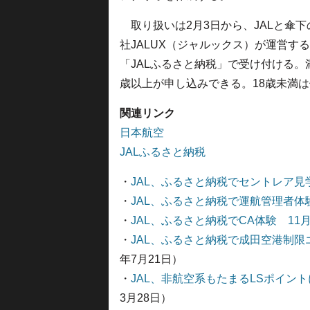
取り扱いは2月3日から、JALと傘下
社JALUX（ジャルックス）が運営する
「JALふるさと納税」で受け付ける。満
歳以上が申し込みできる。18歳未満
関連リンク
日本航空
JALふるさと納税
・
JAL、ふるさと納税でセントレア見
・
JAL、ふるさと納税で運航管理者体
・
JAL、ふるさと納税でCA体験 11
・
JAL、ふるさと納税で成田空港制限
年7月21日）
・
JAL、非航空系もたまるLSポイント
3月28日）