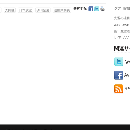
グス
共有する:
発着
ー
大田区
日本航空
羽田空港
運航乗務員
先週の注目
A350 XWB
新千歳空港
レア
777
関連サ
@A
Avi
R