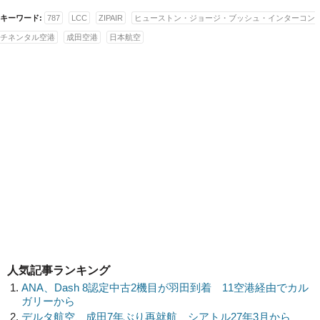
キーワード:
787
LCC
ZIPAIR
ヒューストン・ジョージ・ブッシュ・インターコン
チネンタル空港
成田空港
日本航空
人気記事ランキング
ANA、Dash 8認定中古2機目が羽田到着 11空港経由でカル
ガリーから
デルタ航空、成田7年ぶり再就航 シアトル27年3月から