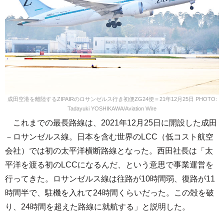
成田空港を離陸するZIPAIRのロサンゼルス行き初便ZG24便＝21年12月25日 PHOTO:
Tadayuki YOSHIKAWA/Aviation Wire
これまでの最長路線は、2021年12月25日に開設した成田
－ロサンゼルス線。日本を含む世界のLCC（低コスト航空
会社）では初の太平洋横断路線となった。西田社長は「太
平洋を渡る初のLCCになるんだ、という意思で事業運営を
行ってきた。ロサンゼルス線は往路が10時間弱、復路が11
時間半で、駐機を入れて24時間くらいだった。この殻を破
り、24時間を超えた路線に就航する」と説明した。