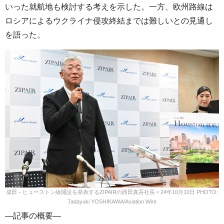
いった就航地も検討する考えを示した。一方、欧州路線は
ロシアによるウクライナ侵攻終結までは難しいとの見通し
を語った。
成田－ヒューストン線開設を発表するZIPAIRの西田真吾社長＝24年10月10日 PHOTO:
Tadayuki YOSHIKAWA/Aviation Wire
—記事の概要—