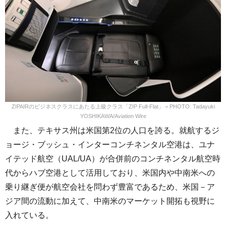
ZIPAIRのビジネスクラスにあたる上級クラス「ZIP Full-Flat」＝PHOTO: Tadayuki
YOSHIKAWA/Aviation Wire
また、テキサス州は米国第2位の人口を誇る。就航するジ
ョージ・ブッシュ・インターコンチネンタル空港は、ユナ
イテッド航空（UAL/UA）が合併前のコンチネンタル航空時
代からハブ空港として活用しており、米国内や中南米への
乗り継ぎ便が航空会社を問わず豊富であるため、米国－ア
ジア間の流動に加えて、中南米のマーケット開拓も視野に
入れている。