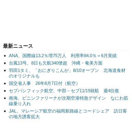
最新ニュース
ANA、国際線13.2％増75万人 利用率84.0％＝6月実績
台風13号、8日も欠航340便超 沖縄・奄美方面
羽田1タミ、「おにぎりこんが」8/10オープン 北海道食材
のオリジナルも
国交省人事 26年8月7日付（航空）
セブパシフィック航空、中部－セブ11/19就航 週4往復
南海、ピニンファリーナが次期空港特急デザイン なにわ筋
線乗り入れ
JAL、マレーシア航空の福岡新路線とコードシェア 訪日客
の地方誘客拡大