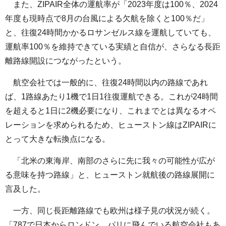
また、ZIPAIR全体の運航率が「2023年度は100％、2024
年度も現時点で8月の台風による欠航を除くと100％だ」
と、往復24時間かかるロサンゼルス線を運航していても、
運航率100％を維持できている実績と自信が、さらなる長距
離路線開設につながったという。
航空会社では一般的に、往復24時間以内の路線であれ
ば、1路線あたり1機で1日1往復運航できる。これが24時間
を超えると1日に2機必要になり、これまでとは異なるオペ
レーションを求められるため、ヒューストン線はZIPAIRに
とって大きな転換点になる。
「北米の東海岸、南部のさらに先に我々の可能性が広が
る意味を持つ路線」と、ヒューストン就航後の路線展開に
言及した。
一方、同じ長距離路線でも欧州は様子見の状況が続く。
「787で日本からロンドン、パリに飛んでいる航空会社もあ