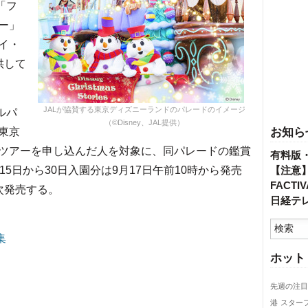
「フ
ー」
イ・
供して
JALが協賛する東京ディズニーランドのパレードのイメージ
ルパ
（©Disney、JAL提供）
東京
お知ら
ツアーを申し込んだ人を対象に、同パレードの鑑賞
有料版
5日から30日入園分は9月17日午前10時から発売
【注意
FACT
次発売する。
日経テ
集
ホット
先週の注目
港
スター