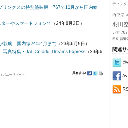
ディング
プリングスの特別塗装機 767で10月から国内線
西空港
 モニターやスマートフォンで
（24年8月2日）
羽田
787
レア
回数
福岡
が就航 国内線24年4月まで
（23年6月9日）
関連サ
・JAL Colorful Dreams Express
（23年6
@A
共有する:
ィズニーリゾート
Avi
R