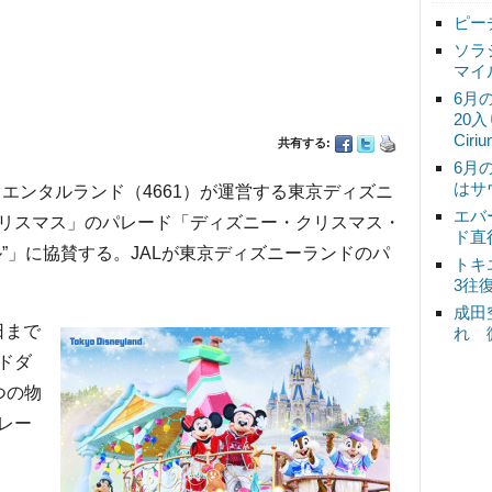
ピー
ソラ
マイ
6月
20
Ciri
共有する:
6月
はサ
オリエンタルランド（4661）が運営する東京ディズニ
エバ
リスマス」のパレード「ディズニー・クリスマス・
ド直
”」に協賛する。JALが東京ディズニーランドのパ
トキ
3往
成田
日まで
れ 
ドダ
つの物
レー