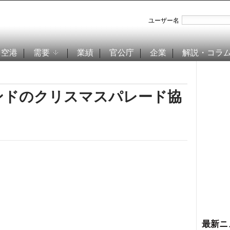
ユーザー名
空港
需要
業績
官公庁
企業
解説・コラ
ンドのクリスマスパレード協
最新ニ