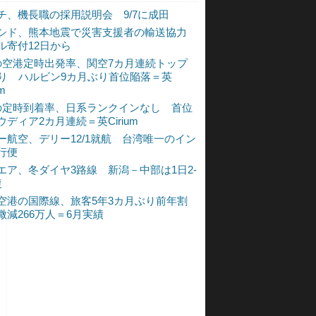
チ、機長職の採用説明会 9/7に成田
シド、熊本地震で災害支援者の輸送協力
ル寄付12日から
の空港定時出発率、関空7カ月連続トップ
入り ハルビン9カ月ぶり首位陥落＝英
um
の定時到着率、日系ランクインなし 首位
ウディア2カ月連続＝英Cirium
ー航空、デリー12/1就航 台湾唯一のイン
行便
エア、冬ダイヤ3路線 新潟－中部は1日2-
復
空港の国際線、旅客5年3カ月ぶり前年割
微減266万人＝6月実績