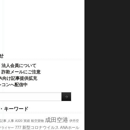
せ
・法人会員について
】詐欺メールにご注意
IVA向け記事提供拡充
レコンへ配信中
・キーワード
成田空港
記事
人事
A320
実績
航空貨物
伊丹空
新型コロナウイルス
777
ANAホール
フライヤー