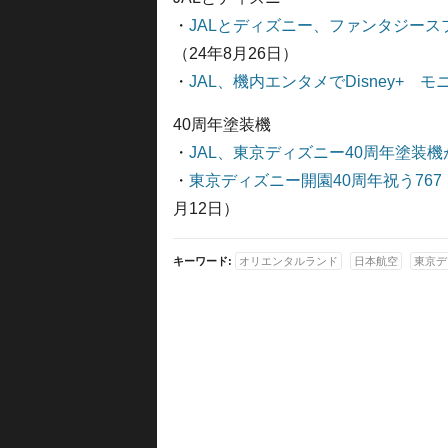
・
JALとディズニー、ファンタジース
（24年8月26日）
・
JAL、機内エンタメでDisney+
40周年塗装機
・
JAL、東京ディズニー40周年塗装機
・
東京ディズニー開園40周年祝う767 写真特集
月12日）
キーワード:
オリエンタルランド
日本航空
東京デ