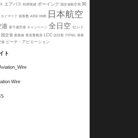
エアバス
ボーイング
関
ス
利用実績
国交省航空局
日本航空
スカイマーク
旅客数
A350 XWB
全日空
空港
セント
新千歳空港
キャンペーン
LCC
国交省
新路線
客室乗務員
訪日客
737NG
発着
ピーチ・アビエーション
空港
イト
viation_Wire
ation Wire
SS