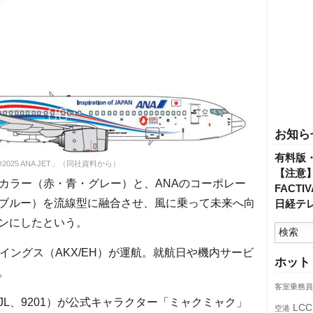
お知ら
有料版
O2025 ANA JET」（同社資料から）
【注意
カラー（赤・青・グレー）と、ANAのコーポレー
FACT
ブルー）を流線型に融合させ、風に乗って未来へ向
日経テ
ンにしたという。
ングス（AKX/EH）が運航。就航日や機内サービ
ホット
。
客室乗務員
JL、9201）が公式キャラクター「ミャクミャク」
LCC
空港