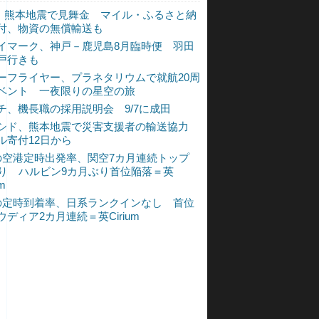
L、熊本地震で見舞金 マイル・ふるさと納
付、物資の無償輸送も
イマーク、神戸－鹿児島8月臨時便 羽田
戸行きも
ーフライヤー、プラネタリウムで就航20周
ベント 一夜限りの星空の旅
チ、機長職の採用説明会 9/7に成田
シド、熊本地震で災害支援者の輸送協力
ル寄付12日から
の空港定時出発率、関空7カ月連続トップ
入り ハルビン9カ月ぶり首位陥落＝英
um
の定時到着率、日系ランクインなし 首位
ウディア2カ月連続＝英Cirium