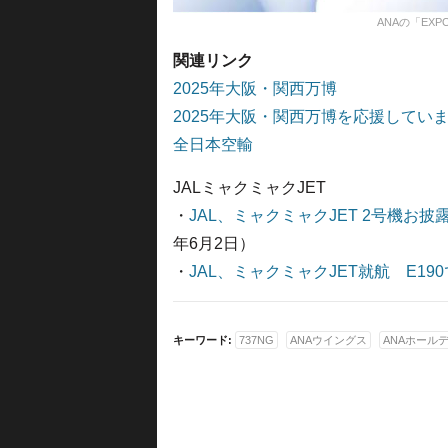
ANAの「EXP
関連リンク
2025年大阪・関西万博
2025年大阪・関西万博を応援してい
全日本空輸
JALミャクミャクJET
・
JAL、ミャクミャクJET 2号機お
年6月2日）
・
JAL、ミャクミャクJET就航 E19
キーワード:
737NG
ANAウイングス
ANAホール