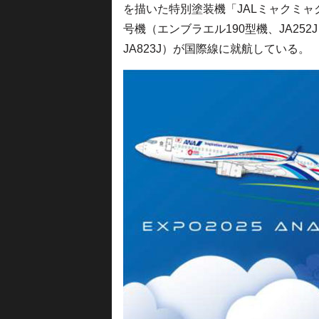
を描いた特別塗装機「JALミャクミャク
号機（エンブラエル190型機、JA252
JA823J）が国際線に就航している。