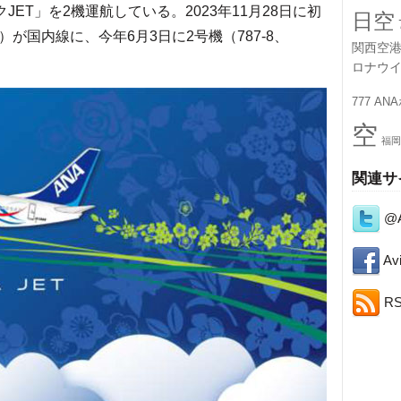
JET」を2機運航している。2023年11月28日に初
日空
J）が国内線に、今年6月3日に2号機（787-8、
関西空
ロナウ
777
AN
空
福岡
関連サ
@A
Avi
R