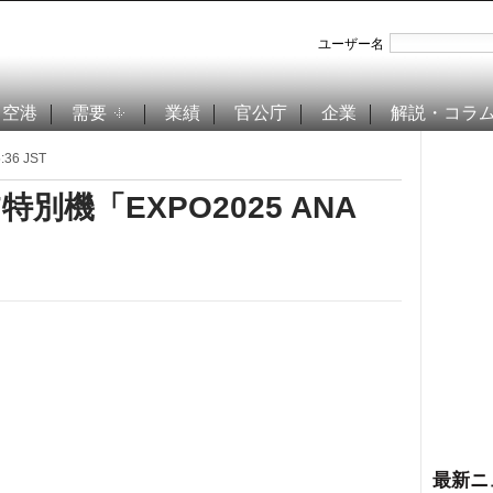
ユーザー名
空港
需要
業績
官公庁
企業
解説・コラ
36 JST
特別機「EXPO2025 ANA
最新ニ