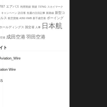
787
エアバス
利用実績
実績
737NG
スカイマーク
港
新型コ
キャンペーン
訪日客
先週の注目記事
新路線
イルス
ボーイング
航空貨物
A350 XWB
新千歳空港
日本航
Aホールディングス
国交省
人事
成田空港
羽田空港
空港
イト
viation_Wire
ation Wire
SS