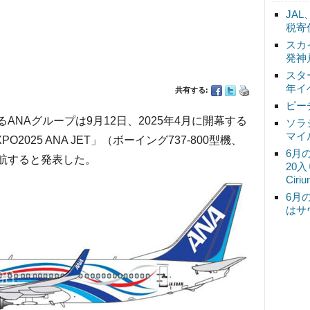
JA
税寄
スカ
発神
スタ
年イ
共有する:
ピー
ANAグループは9月12日、2025年4月に開幕する
ソラ
マイ
025 ANA JET」（ボーイング737-800型機、
6月
運航すると発表した。
20
Ciri
6月
はサ