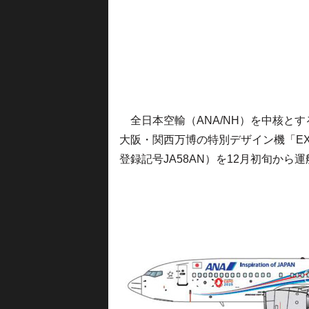
全日本空輸（ANA/NH）を中核とする
大阪・関西万博の特別デザイン機「EXPO2
登録記号JA58AN）を12月初旬から