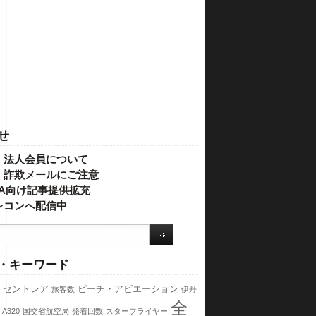
せ
・法人会員について
】詐欺メールにご注意
IVA向け記事提供拡充
レコンへ配信中
・キーワード
セントレア
ピーチ・アビエーション
旅客数
伊丹
全
A320
国交省航空局
発着回数
スターフライヤー