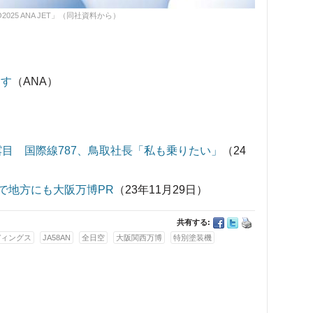
O2025 ANA JET」（同社資料から）
ます
（ANA）
披露目 国際線787、鳥取社長「私も乗りたい」
（24
0で地方にも大阪万博PR
（23年11月29日）
共有する:
ディングス
JA58AN
全日空
大阪関西万博
特別塗装機