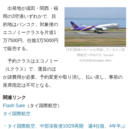
出発地が成田・関西・福
岡の3空港いずれかで、目
的地はバンコク。対象便の
エコノミークラスを片道1
万7500円、往復3万5000円
で販売する。
日本3路線のセールを実施しているタイ国
際航空＝PHOTO: Yusuke
予約クラスはエコノミー
KOHASE/Aviation Wire
（Lクラス）で、運賃のほ
か諸費用が必要。予約変更や取り消し、払い戻し、事前の
座席指定は不可となる。
関連リンク
Flash Sale
（タイ国際航空）
タイ国際航空
・
タイ国際航空、中部深夜便10/29再開 週4往復、4年半ぶ