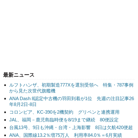
最新ニュース
ルフトハンザ、初期製造777Xを選別受領へ 特集・787事例
から見た次世代旗艦機
ANA Dash 8認定中古機の羽田到着が1位 先週の注目記事26
年8月2日-8日
コロンビア、KC-390を2機契約 グリペンと連携運用
JAL、福岡－鹿児島臨時便を8/19まで継続 80便設定
台風13号、9日も沖縄・台湾・上海影響 8日は欠航420便超
ANA、国際線13.2％増75万人 利用率84.0％＝6月実績