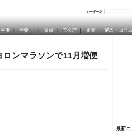
ユーザー名
空港
需要
業績
官公庁
企業
解説・コラ
島ヨロンマラソンで11月増便
最新ニ