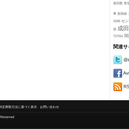
着回数
客
事
新路線
セン
XWB
成田
港
関
737NG
関連サ
@A
Avi
R
特定商取引法に基づく表示
お問い合わせ
s Reserved