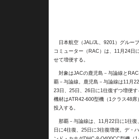
日本航空（JAL/JL、9201）グル
コミューター（RAC）は、11月24
せて増便する。
対象はJACの鹿児島－与論線とRA
覇－与論線。鹿児島－与論線は11月2
23日、25日、26日に1往復ずつ増便
機材はATR42-600型機（1クラス48
投入する。
那覇－与論線は、11月22日に1往復、
日に4往復、25日に3往復増便。デ・
ンド・カナダDHC-8-Q400CC型機（