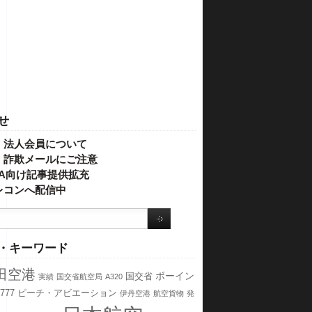
せ
・法人会員について
】詐欺メールにご注意
IVA向け記事提供拡充
レコンへ配信中
・キーワード
田空港
ボーイン
国交省
実績
国交省航空局
A320
777
ピーチ・アビエーション
伊丹空港
航空貨物
発