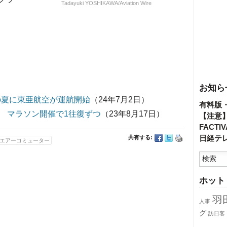
Tadayuki YOSHIKAWA/Aviation Wire
お知ら
の夏に東亜航空が運航開始
（24年7月2日）
有料版
便 マラソン開催で1往復ずつ
（23年8月17日）
【注意
FACT
日経テ
共有する:
エアーコミューター
ホット
羽
人事
グ
訪日客