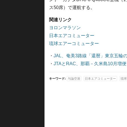
ス50席）で運航する。
関連リンク
ヨロンマラソン
日本エアコミューター
琉球エアーコミューター
・
JAL、奄美3路線「還暦」東京五輪
・
JTAとRAC、那覇－久米島10月増
キーワード:
与論空港
日本エアコミューター
琉球