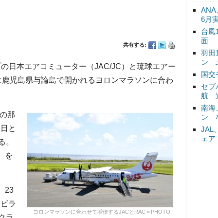
ANA
6月
台風
面
共有する:
羽田
ン 
ープの日本エアコミューター（JAC/JC）と琉球エアー
国交
日に鹿児島県与論島で開かれるヨロンマラソンに合わ
セブ
航 
南海
Cの那
ン 
2日と
JA
ェア
する。
席）を
23
ハビラ
ヨロンマラソンに合わせて増便するJACとRAC＝PHOTO:
1クラ