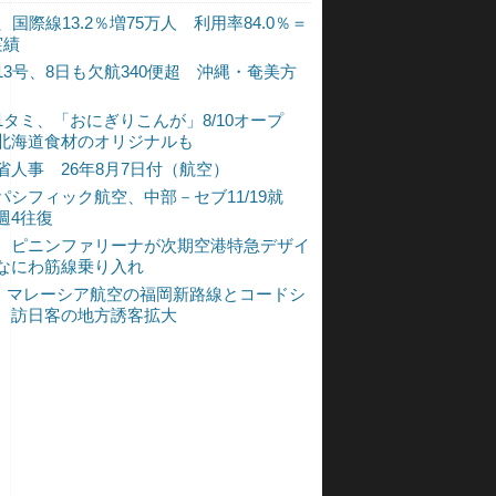
、国際線13.2％増75万人 利用率84.0％＝
実績
13号、8日も欠航340便超 沖縄・奄美方
1タミ、「おにぎりこんが」8/10オープ
北海道食材のオリジナルも
省人事 26年8月7日付（航空）
パシフィック航空、中部－セブ11/19就
週4往復
、ピニンファリーナが次期空港特急デザイ
なにわ筋線乗り入れ
L、マレーシア航空の福岡新路線とコードシ
 訪日客の地方誘客拡大