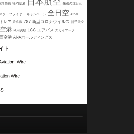
日本航空
室乗務員
福岡空港
先週の注目記
全日空
スターフライヤー
キャンペーン
A350
787
新型コロナウイルス
トレア
旅客数
新千歳空
空港
LCC
エアバス
利用実績
スカイマーク
西空港
ANAホールディングス
イト
viation_Wire
ation Wire
SS