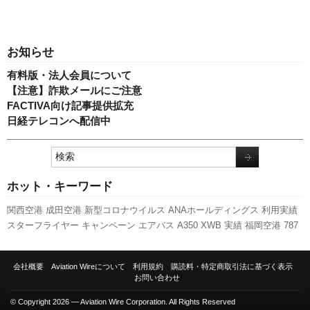
お知らせ
有料版・法人会員について
【注意】詐欺メールにご注意
FACTIVA向け記事提供拡充
日経テレコンへ配信中
ホット・キーワード
関西空港
成田空港
新型コロナウイルス
ANAホールディングス
利用実績
スターフライヤー
キャンペーン
エアバス
A350 XWB
実績
福岡空港
787
セントレア
ボーイング
新路線
訪日客
航空貨物
伊丹空港
スカイマーク
ピーチ・アビエーション
客室乗務員
人事
新千歳空港
737NG
LCC
A320
会社概要
Aviation Wireについて
利用規約
購読料・特定商取引法に基づく表示
日本航空
先週の注目記事
羽田空港
777
国交省
旅客数
全日空
発着回数
お問い合わせ
国交省航空局
© Copyright 2026 — Aviation Wire Corporation. All Rights Reserved