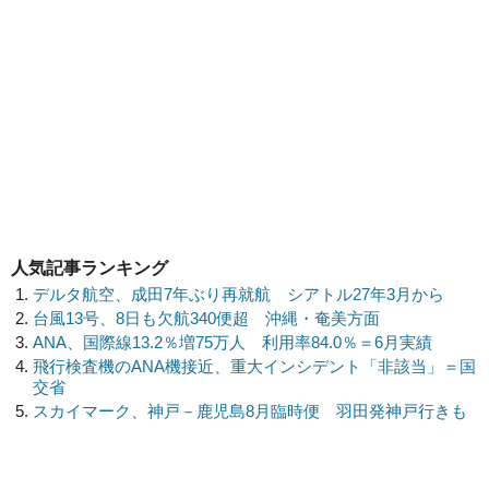
人気記事ランキング
デルタ航空、成田7年ぶり再就航 シアトル27年3月から
台風13号、8日も欠航340便超 沖縄・奄美方面
ANA、国際線13.2％増75万人 利用率84.0％＝6月実績
飛行検査機のANA機接近、重大インシデント「非該当」＝国
交省
スカイマーク、神戸－鹿児島8月臨時便 羽田発神戸行きも