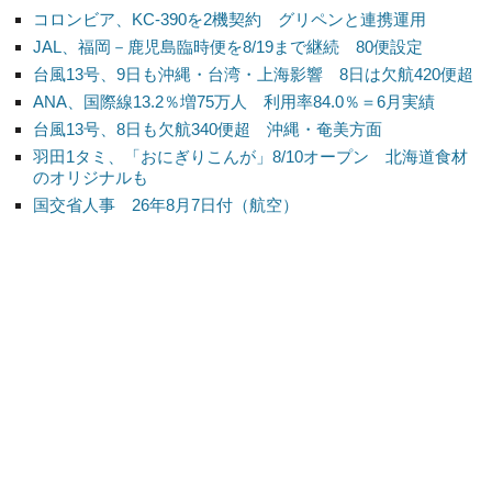
コロンビア、KC-390を2機契約 グリペンと連携運用
JAL、福岡－鹿児島臨時便を8/19まで継続 80便設定
台風13号、9日も沖縄・台湾・上海影響 8日は欠航420便超
ANA、国際線13.2％増75万人 利用率84.0％＝6月実績
台風13号、8日も欠航340便超 沖縄・奄美方面
羽田1タミ、「おにぎりこんが」8/10オープン 北海道食材
のオリジナルも
国交省人事 26年8月7日付（航空）