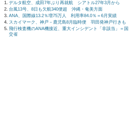
デルタ航空、成田7年ぶり再就航 シアトル27年3月から
台風13号、8日も欠航340便超 沖縄・奄美方面
ANA、国際線13.2％増75万人 利用率84.0％＝6月実績
スカイマーク、神戸－鹿児島8月臨時便 羽田発神戸行きも
飛行検査機のANA機接近、重大インシデント「非該当」＝国
交省