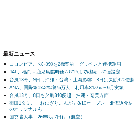
最新ニュース
コロンビア、KC-390を2機契約 グリペンと連携運用
JAL、福岡－鹿児島臨時便を8/19まで継続 80便設定
台風13号、9日も沖縄・台湾・上海影響 8日は欠航420便超
ANA、国際線13.2％増75万人 利用率84.0％＝6月実績
台風13号、8日も欠航340便超 沖縄・奄美方面
羽田1タミ、「おにぎりこんが」8/10オープン 北海道食材
のオリジナルも
国交省人事 26年8月7日付（航空）