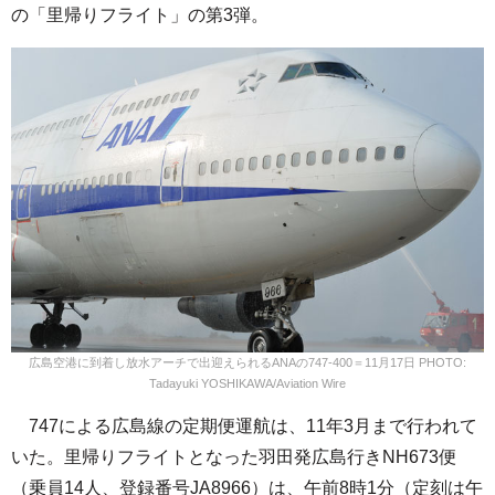
の「里帰りフライト」の第3弾。
広島空港に到着し放水アーチで出迎えられるANAの747-400＝11月17日 PHOTO:
Tadayuki YOSHIKAWA/Aviation Wire
747による広島線の定期便運航は、11年3月まで行われて
いた。里帰りフライトとなった羽田発広島行きNH673便
（乗員14人、登録番号JA8966）は、午前8時1分（定刻は午