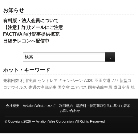
お知らせ
有料版・法人会員について
【注意】詐欺メールにご注意
FACTIVA向け記事提供拡充
日経テレコンへ配信中
ホット・キーワード
発着回数
利用実績
セントレア
キャンペーン
A320
羽田空港
777
新型コ
ロナウイルス
先週の注目記事
国交省
エアバス
国交省航空局
成田空港
航
空貨物
新路線
737NG
ボーイング
伊丹空港
スターフライヤー
訪日客
旅
客数
福岡空港
787
A350 XWB
全日空
スカイマーク
LCC
日本航空
ピー
会社概要
Aviation Wireについて
利用規約
購読料・特定商取引法に基づく表示
チ・アビエーション
実績
ANAホールディングス
客室乗務員
関西空港
新
お問い合わせ
千歳空港
人事
© Copyright 2026 — Aviation Wire Corporation. All Rights Reserved