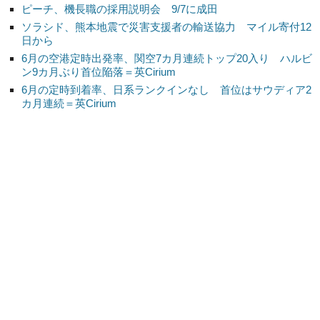
ピーチ、機長職の採用説明会 9/7に成田
ソラシド、熊本地震で災害支援者の輸送協力 マイル寄付12
日から
6月の空港定時出発率、関空7カ月連続トップ20入り ハルビ
ン9カ月ぶり首位陥落＝英Cirium
6月の定時到着率、日系ランクインなし 首位はサウディア2
カ月連続＝英Cirium