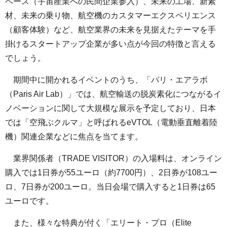
ペース（宇宙産業への民間企業参入）、未来の工場、新素
材、未来の乗り物、航空機のカスタマーエクスペリエンス
（顧客体験）など、航空業界の未来を見据えたテーマを手
掛けるスタートアップ企業が多い点が今回の特徴と言える
でしょう。
期間中に開かれるイベントのうち、「パリ・エアラボ
（Paris Air Lab）」では、航空輸送の脱炭素化につながるイ
ノベーションに関して大規模な展示を予定しており、日本
では「空飛ぶクルマ」と呼ばれるeVTOL（電動垂直離着陸
機）関連企業などに焦点を当てます。
業界関係者（TRADE VISITOR）の入場料は、オンライン
購入では1日券が55ユーロ（約7700円）、2日券が108ユー
ロ、7日券が200ユーロ。当日会場で購入すると1日券は65
ユーロです。
また、様々な特典が付く「エリート・プロ（Elite