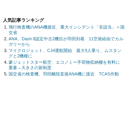
人気記事ランキング
飛行検査機のANA機接近、重大インシデント「非該当」＝国
交省
ANA、Dash 8認定中古2機目が羽田到着 11空港経由でカル
ガリーから
マイクロジェット、CJ4運航開始 最大9人乗り、ムスタン
グと2機種に
豪ジェットスター航空、エコノミー手荷物収納棚を有料に
重量→大きさの新制度
国交省の検査機、羽田離陸直後ANA機に接近 TCAS作動