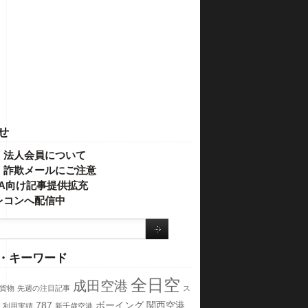
せ
・法人会員について
】詐欺メールにご注意
IVA向け記事提供拡充
レコンへ配信中
・キーワード
全日空
成田空港
貨物
先週の注目記事
ス
787
ボーイング
関西空港
利用実績
新千歳空港