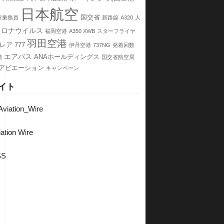
日本航空
国交省
室乗務員
新路線
A320
人
コロナウイルス
福岡空港
A350 XWB
スターフライヤ
羽田空港
レア
777
伊丹空港
737NG
発着回数
エアバス
ANAホールディングス
績
国交省航空局
アビエーション
キャンペーン
イト
viation_Wire
ation Wire
SS