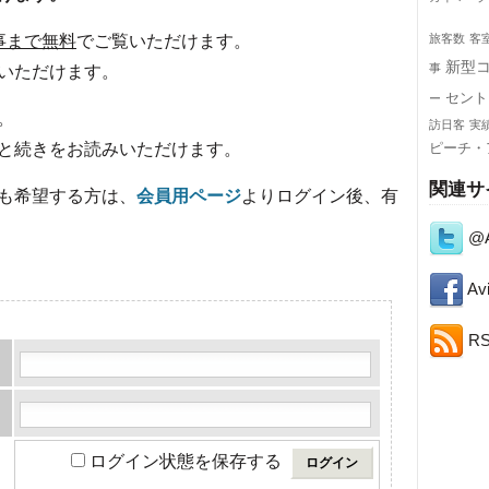
事まで無料
でご覧いただけます。
旅客数
客
新型
事
いただけます。
セント
ー
。
訪日客
実
と続きをお読みいただけます。
ピーチ・
関連サ
も希望する方は、
会員用ページ
よりログイン後、有
@A
Avi
R
ログイン状態を保存する