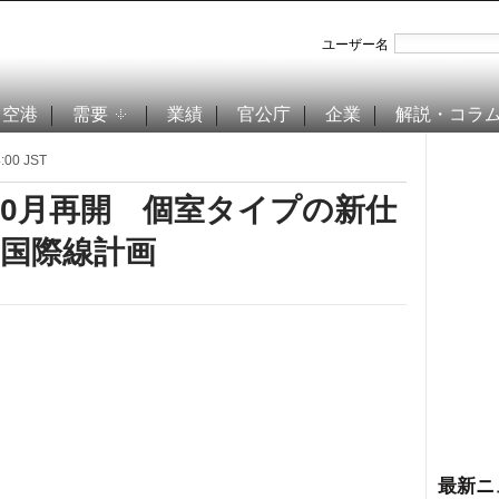
ユーザー名
空港
需要
業績
官公庁
企業
解説・コラ
00 JST
10月再開 個室タイプの新仕
ヤ国際線計画
最新ニ