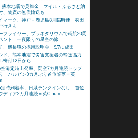
L、熊本地震で見舞金 マイル・ふるさと納
付、物資の無償輸送も
イマーク、神戸－鹿児島8月臨時便 羽田
戸行きも
ーフライヤー、プラネタリウムで就航20周
ベント 一夜限りの星空の旅
チ、機長職の採用説明会 9/7に成田
シド、熊本地震で災害支援者の輸送協力
ル寄付12日から
の空港定時出発率、関空7カ月連続トップ
入り ハルビン9カ月ぶり首位陥落＝英
um
の定時到着率、日系ランクインなし 首位
ウディア2カ月連続＝英Cirium