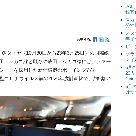
JA
税寄
スカ
発神
スタ
年イ
共有する:
ピー
、冬ダイヤ（10月30日から23年3月25日）の国際線
ソラ
マイ
田－シカゴ線と既存の成田－シカゴ線には、ファー
6月
ートを採用した新仕様機のボーイング777-
20
新型コロナウイルス前の2020年度計画比で、約9割の
Ciri
6月
はサ