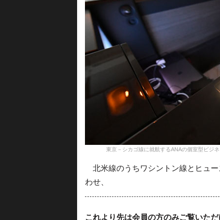
東京－シカゴ線に就航するANAの個室型ビジネスクラスTHE 
北米線のうちワシントン線とヒュー
わせ、
これより先は会員の方のみご覧いただ