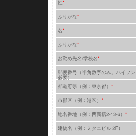
姓
*
ふりがな
*
名
*
ふりがな
*
お勤め先名/学校名
*
郵便番号（半角数字のみ。ハイフン
必要）
都道府県（例：東京都）
*
市郡区（例：港区）
*
地名番地（例：西新橋2-13-6）
*
建物名（例：ミタニビル 2F）