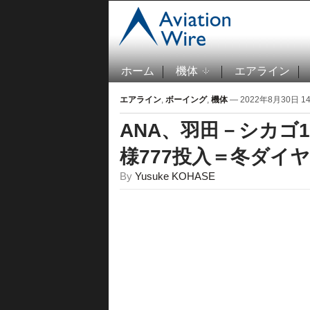
ホーム
機体
エアライン
エアライン
,
ボーイング
,
機体
— 2022年8月30日 14:
ANA、羽田－シカゴ
様777投入＝冬ダイ
By
Yusuke KOHASE