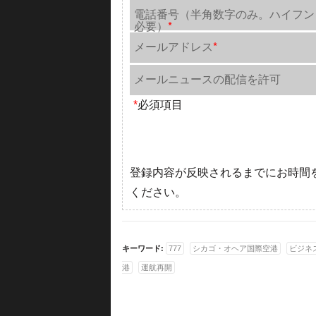
電話番号（半角数字のみ。ハイフン
必要）
*
メールアドレス
*
メールニュースの配信を許可
*
必須項目
登録内容が反映されるまでにお時間
ください。
キーワード:
777
シカゴ・オヘア国際空港
ビジネ
港
運航再開