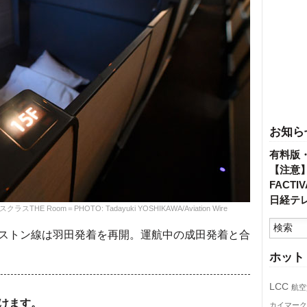
お知ら
有料版
【注意
FACT
日経テ
Room＝PHOTO: Tadayuki YOSHIKAWA/Aviation Wire
ストン線は羽田発着を再開。運航中の成田発着と合
ホット
LCC
航空
けます。
カイマーク