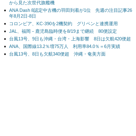
から見た次世代旗艦機
ANA Dash 8認定中古機の羽田到着が1位 先週の注目記事26
年8月2日-8日
コロンビア、KC-390を2機契約 グリペンと連携運用
JAL、福岡－鹿児島臨時便を8/19まで継続 80便設定
台風13号、9日も沖縄・台湾・上海影響 8日は欠航420便超
ANA、国際線13.2％増75万人 利用率84.0％＝6月実績
台風13号、8日も欠航340便超 沖縄・奄美方面