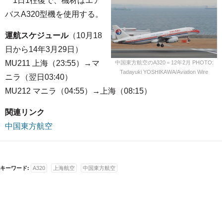
1日1往復で、機材はエア
バスA320型機を使用する。
運航スケジュール
（10月18
日から14年3月29日）
MU211 上海（23:55）→マ
中国東方航空のA320＝12年2月 PHOTO:
Tadayuki YOSHIKAWA/Aviation Wire
ニラ（翌日03:40）
MU212 マニラ（04:55）→上海（08:15）
関連リンク
中国東方航空
キーワード:
A320
上海航空
中国東方航空