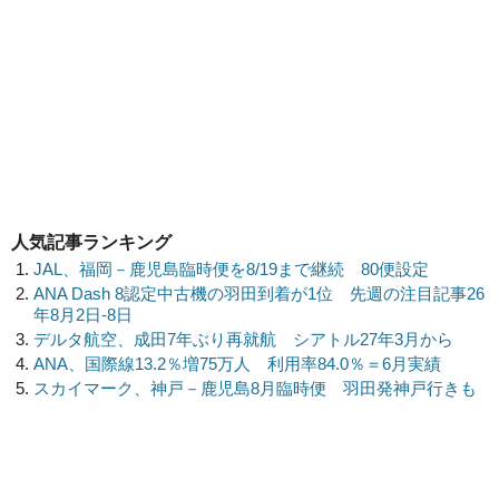
人気記事ランキング
JAL、福岡－鹿児島臨時便を8/19まで継続 80便設定
ANA Dash 8認定中古機の羽田到着が1位 先週の注目記事26
年8月2日-8日
デルタ航空、成田7年ぶり再就航 シアトル27年3月から
ANA、国際線13.2％増75万人 利用率84.0％＝6月実績
スカイマーク、神戸－鹿児島8月臨時便 羽田発神戸行きも