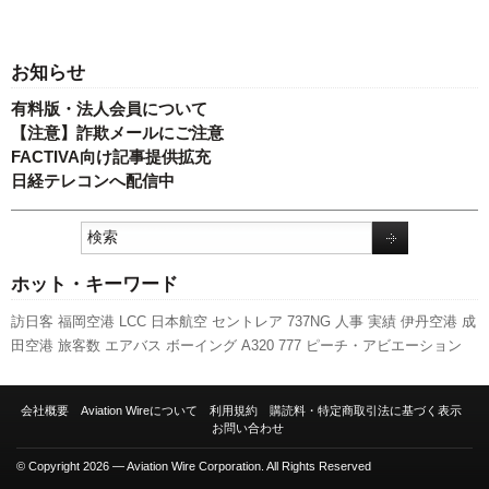
お知らせ
有料版・法人会員について
【注意】詐欺メールにご注意
FACTIVA向け記事提供拡充
日経テレコンへ配信中
ホット・キーワード
訪日客
福岡空港
LCC
日本航空
セントレア
737NG
人事
実績
伊丹空港
成
田空港
旅客数
エアバス
ボーイング
A320
777
ピーチ・アビエーション
国交省航空局
先週の注目記事
スターフライヤー
新型コロナウイルス
羽
田空港
全日空
ANAホールディングス
関西空港
航空貨物
キャンペーン
会社概要
Aviation Wireについて
利用規約
購読料・特定商取引法に基づく表示
787
利用実績
スカイマーク
新路線
発着回数
新千歳空港
A350 XWB
国交
お問い合わせ
省
客室乗務員
© Copyright 2026 — Aviation Wire Corporation. All Rights Reserved