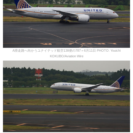
A滑走路へ向かうユナイテッド航空138便の787＝6月11日 PHOTO: Youichi
KOKUBO/Aviation Wire