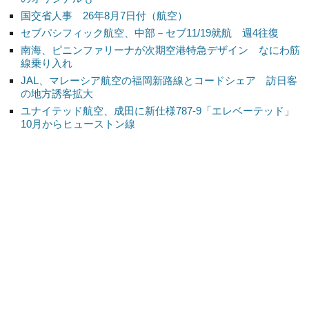
国交省人事 26年8月7日付（航空）
セブパシフィック航空、中部－セブ11/19就航 週4往復
南海、ピニンファリーナが次期空港特急デザイン なにわ筋
線乗り入れ
JAL、マレーシア航空の福岡新路線とコードシェア 訪日客
の地方誘客拡大
ユナイテッド航空、成田に新仕様787-9「エレベーテッド」
10月からヒューストン線