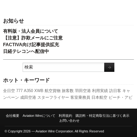
お知らせ
有料版・法人会員について
【注意】詐欺メールにご注意
FACTIVA向け記事提供拡充
日経テレコンへ配信中
ホット・キーワード
全日空
777
A350 XWB
航空貨物
旅客数
羽田空港
利用実績
訪日客
キャ
ンペーン
成田空港
スターフライヤー
客室乗務員
日本航空
ピーチ・アビ
エーション
国交省
A320
737NG
スカイマーク
人事
セントレア
ボーイン
グ
先週の注目記事
伊丹空港
787
新型コロナウイルス
エアバス
国交省航
会社概要
Aviation Wireについて
利用規約
購読料・特定商取引法に基づく表示
空局
発着回数
実績
新千歳空港
新路線
LCC
関西空港
ANAホールディン
お問い合わせ
グス
福岡空港
© Copyright 2026 — Aviation Wire Corporation. All Rights Reserved