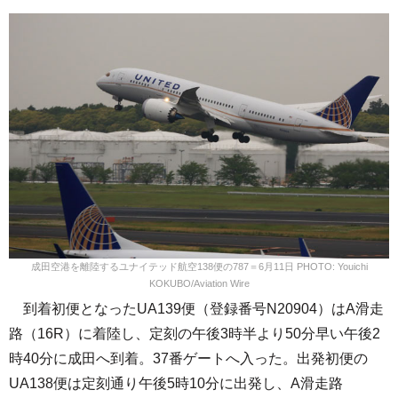
成田空港を離陸するユナイテッド航空138便の787＝6月11日 PHOTO: Youichi
KOKUBO/Aviation Wire
到着初便となったUA139便（登録番号N20904）はA滑走
路（16R）に着陸し、定刻の午後3時半より50分早い午後2
時40分に成田へ到着。37番ゲートへ入った。出発初便の
UA138便は定刻通り午後5時10分に出発し、A滑走路