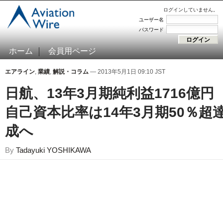
ログインしていません。
ユーザー名
パスワード
ホーム
会員用ページ
エアライン
,
業績
,
解説・コラム
— 2013年5月1日 09:10 JST
日航、13年3月期純利益1716億
自己資本比率は14年3月期50％超
成へ
By
Tadayuki YOSHIKAWA