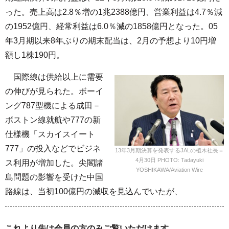
った。売上高は2.8％増の1兆2388億円、営業利益は4.7％減
の1952億円、経常利益は6.0％減の1858億円となった。05
年3月期以来8年ぶりの期末配当は、2月の予想より10円増
額し1株190円。
国際線は供給以上に需要
の伸びが見られた。ボーイ
ング787型機による成田－
ボストン線就航や777の新
仕様機「スカイスイート
777」の投入などでビジネ
13年3月期決算を発表するJALの植木社長＝
4月30日 PHOTO: Tadayuki
ス利用が増加した。尖閣諸
YOSHIKAWA/Aviation Wire
島問題の影響を受けた中国
路線は、当初100億円の減収を見込んでいたが、
これより先は会員の方のみご覧いただけます。