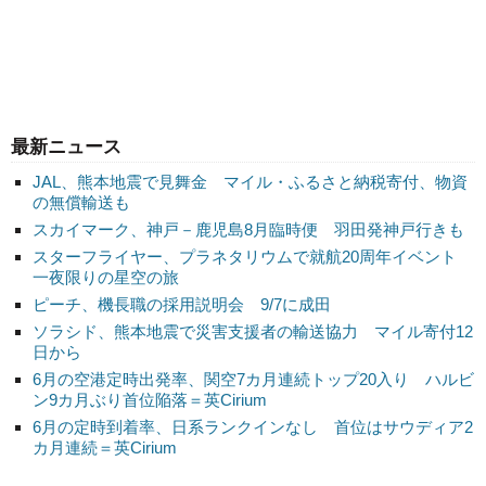
最新ニュース
JAL、熊本地震で見舞金 マイル・ふるさと納税寄付、物資
の無償輸送も
スカイマーク、神戸－鹿児島8月臨時便 羽田発神戸行きも
スターフライヤー、プラネタリウムで就航20周年イベント
一夜限りの星空の旅
ピーチ、機長職の採用説明会 9/7に成田
ソラシド、熊本地震で災害支援者の輸送協力 マイル寄付12
日から
6月の空港定時出発率、関空7カ月連続トップ20入り ハルビ
ン9カ月ぶり首位陥落＝英Cirium
6月の定時到着率、日系ランクインなし 首位はサウディア2
カ月連続＝英Cirium