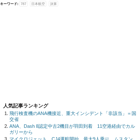
キーワード:
787
日本航空
決算
人気記事ランキング
飛行検査機のANA機接近、重大インシデント「非該当」＝国
交省
ANA、Dash 8認定中古2機目が羽田到着 11空港経由でカル
ガリーから
マイクロジェット、CJ4運航開始 最大9人乗り、ムスタン