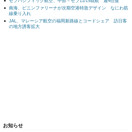
セブパシフィック航空、中部－セブ11/19就航 週4往復
南海、ピニンファリーナが次期空港特急デザイン なにわ筋
線乗り入れ
JAL、マレーシア航空の福岡新路線とコードシェア 訪日客
の地方誘客拡大
お知らせ