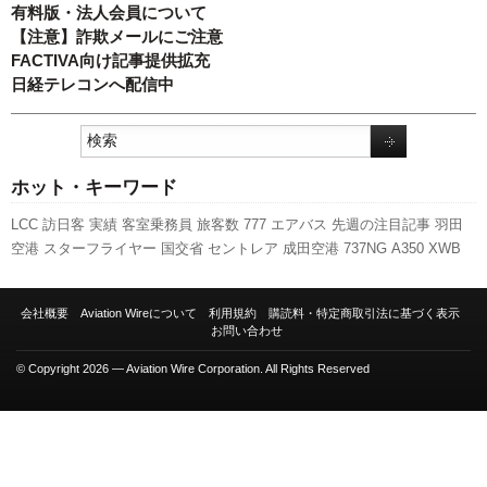
有料版・法人会員について
【注意】詐欺メールにご注意
FACTIVA向け記事提供拡充
日経テレコンへ配信中
ホット・キーワード
LCC
訪日客
実績
客室乗務員
旅客数
777
エアバス
先週の注目記事
羽田
空港
スターフライヤー
国交省
セントレア
成田空港
737NG
A350 XWB
ANAホールディングス
国交省航空局
787
新型コロナウイルス
利用実績
スカイマーク
日本航空
全日空
新千歳空港
航空貨物
キャンペーン
人事
会社概要
Aviation Wireについて
利用規約
購読料・特定商取引法に基づく表示
新路線
A320
ボーイング
伊丹空港
ピーチ・アビエーション
関西空港
発
お問い合わせ
着回数
福岡空港
© Copyright 2026 — Aviation Wire Corporation. All Rights Reserved