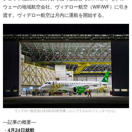
ウェーの地域航空会社、ヴィデロー航空（WIF/WF）に引き
渡す。ヴィデロー航空は月内に運航を開始する。
ヴィデロー航空向けE190-E2初号機（エンブラエルのツイッターから）
—記事の概要—
・
4月24日就航