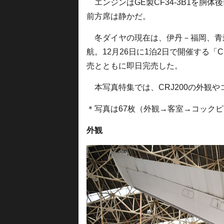
エンジンはGE製CF34-3B1を胴
前方席は静かだ。
冬ダイヤの現在は、伊丹－福岡、青
航。12月26日に1泊2日で開催する「
売とともに即日完売した。
本写真特集では、CRJ200の外観
＊写真は67枚（外観→客室→コック
外観