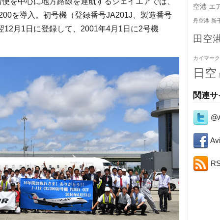
発着便を中心に地方路線を運航するジェイエアでは、
空港
エ
00を導入。初号機（登録番号JA201J、製造番号
丹空港
新
、翌12月1日に登録して、2001年4月1日に2号機
田空
。
カイマーク
日空
関連サ
@A
Avi
R