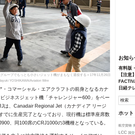
お知ら
有料版
【注意
ALグループでもっとも小さいジェット機がまもなく退役する＝17年11月26日
ayuki YOSHIKAWA/Aviation Wire
FACT
日経テ
ィア・コマーシャル・エアクラフトの前身となるカナ
たビジネスジェット機「チャレンジャー600」をベー
anadair Regional Jet（カナディア リージ
ホット
0はすでに生産完了となっており、現行機は標準座席数
J900、同100席のCRJ1000の3機種となっている。
航空貨物
LCC
国交