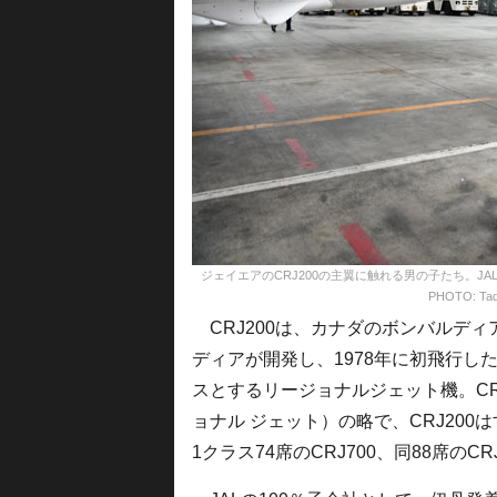
ジェイエアのCRJ200の主翼に触れる男の子たち。J
PHOTO: Tad
CRJ200は、カナダのボンバルデ
ディアが開発し、1978年に初飛行し
スとするリージョナルジェット機。CRJは、C
ョナル ジェット）の略で、CRJ20
1クラス74席のCRJ700、同88席のCR