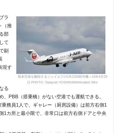
ブラ
ト（推
る部
して
で副
長
表現す
熊本空港を離陸するジェイエアのCRJ200初号機＝15年4月29
日 PHOTO: Tadayuki YOSHIKAWA/Aviation Wire
なる
め、PBB（搭乗橋）がない空港でも運航できる。
室乗務員1人で、ギャレー（厨房設備）は前方右側1
側1カ所と最小限で、非常口は前方右側ドアと中央