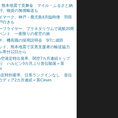
L、熊本地震で見舞金 マイル・ふるさと納
付、物資の無償輸送も
イマーク、神戸－鹿児島8月臨時便 羽田
戸行きも
ーフライヤー、プラネタリウムで就航20周
ベント 一夜限りの星空の旅
チ、機長職の採用説明会 9/7に成田
シド、熊本地震で災害支援者の輸送協力
ル寄付12日から
の空港定時出発率、関空7カ月連続トップ
入り ハルビン9カ月ぶり首位陥落＝英
um
の定時到着率、日系ランクインなし 首位
ウディア2カ月連続＝英Cirium