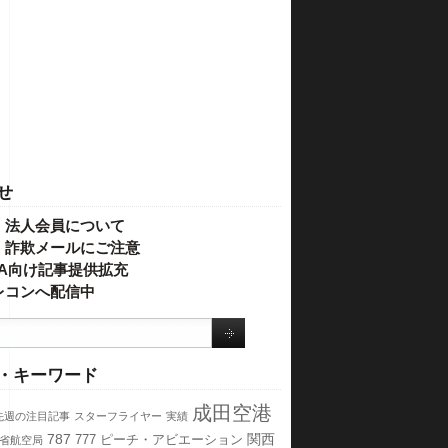
せ
・法人会員について
】詐欺メールにご注意
IVA向け記事提供拡充
レコンへ配信中
・キーワード
成田空港
先週の注目記事
スターフライヤー
実績
787
関西
777
ピーチ・アビエーション
省航空局