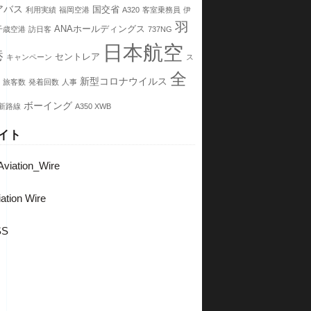
アバス
国交省
利用実績
福岡空港
A320
客室乗務員
伊
羽
ANAホールディングス
千歳空港
訪日客
737NG
日本航空
港
セントレア
キャンペーン
ス
全
新型コロナウイルス
旅客数
発着回数
人事
ボーイング
新路線
A350 XWB
イト
viation_Wire
ation Wire
SS