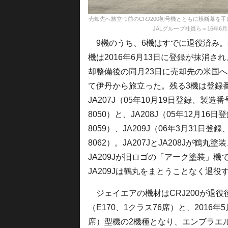
売却先へ旅立つ前のCRJ200初号機とともに横断幕を
JALグループ社員ら＝16年6月23日 PH
9機のうち、6機はすでに退役済み。
機は2016年6月13日に登録が抹消さ
却整備後の同月23日に売却先の米国
て伊丹から旅立った。残る3機は登録
JA207J（05年10月19日登録、製造番
8050）と、JA208J（05年12月16日
8059）、JA209J（06年3月31日登録
8062）。JA207JとJA208Jが鶴丸塗
JA209Jが旧ロゴの「アーク塗装」機
JA209Jは鶴丸をまとうことなく退役
ジェイエアの機材はCRJ200が退役後
（E170、1クラス76席）と、2016年
席）型機の2機種となり、エンブラエル