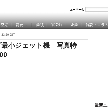
ユーザー名
空港
需要
業績
官公庁
企業
解説・コラ
23:50 JST
プ最小ジェット機 写真特
00
最新ニ