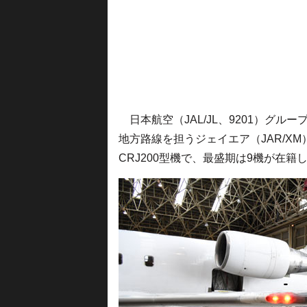
日本航空（JAL/JL、9201）グル
地方路線を担うジェイエア（JAR/X
CRJ200型機で、最盛期は9機が在