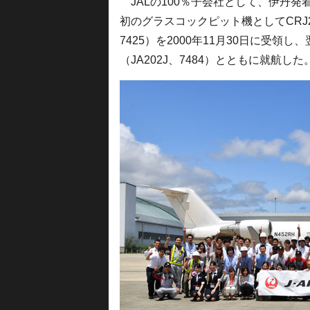
JALの100％子会社として、伊丹
初のグラスコックピット機としてCRJ2
7425）を2000年11月30日に受領し
（JA202J、7484）とともに就航した