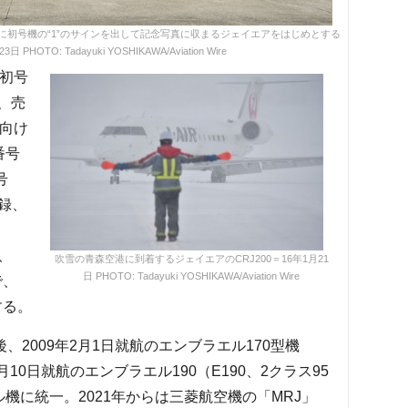
手に初号機の“1”のサインを出して記念写真に収まるジェイエアをはじめとする
OTO: Tadayuki YOSHIKAWA/Aviation Wire
初号
れ、売
へ向け
番号
号
登録、
、
装、
吹雪の青森空港に到着するジェイエアのCRJ200＝16年1月21
日 PHOTO: Tadayuki YOSHIKAWA/Aviation Wire
で、
する。
、2009年2月1日就航のエンブラエル170型機
5月10日就航のエンブラエル190（E190、2クラス95
機に統一。2021年からは三菱航空機の「MRJ」