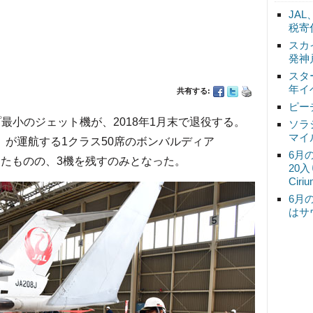
JA
税寄
スカ
発神
スタ
年イ
共有する:
ピー
ープ最小のジェット機が、2018年1月末で退役する。
ソラ
マイ
M）が運航する1クラス50席のボンバルディア
6月
籍したものの、3機を残すのみとなった。
20
Ciri
6月
はサ