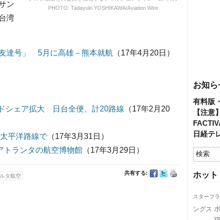
サン
PHOTO: Tadayuki YOSHIKAWA/Aviation Wire
台湾
友達号」 5月に高雄－熊本就航
（17年4月20日）
お知ら
有料版
ードシェア拡大 日台全便、計20路線
（17年2月20
【注意
FACT
日経テ
 太平洋路線で
（17年3月31日）
 アトランタの航空博物館
（17年3月29日）
共有する:
ホット
ルタ航空
スターフラ
ングス