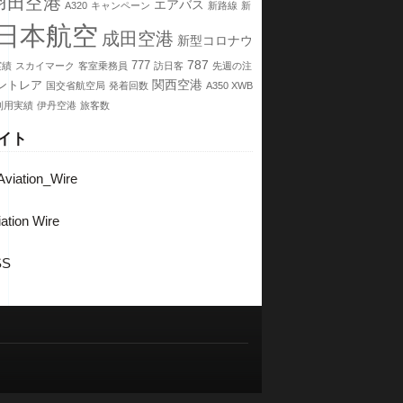
羽田空港
エアバス
A320
キャンペーン
新路線
新
日本航空
成田空港
新型コロナウ
787
777
実績
スカイマーク
客室乗務員
訪日客
先週の注
関西空港
ントレア
国交省航空局
発着回数
A350 XWB
利用実績
伊丹空港
旅客数
イト
viation_Wire
ation Wire
SS