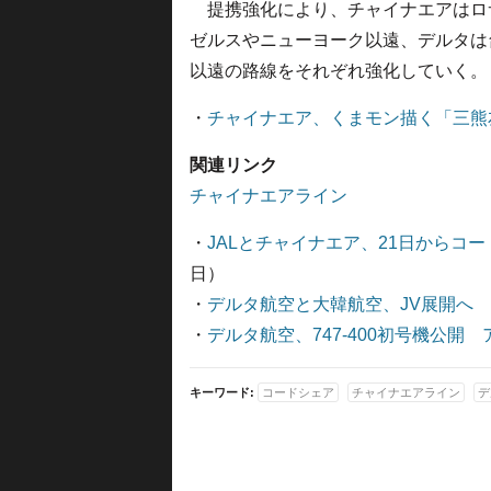
提携強化により、チャイナエアはロ
ゼルスやニューヨーク以遠、デルタは
以遠の路線をそれぞれ強化していく。
・
チャイナエア、くまモン描く「三熊
関連リンク
チャイナエアライン
・
JALとチャイナエア、21日からコ
日）
・
デルタ航空と大韓航空、JV展開へ
・
デルタ航空、747-400初号機公開
キーワード:
コードシェア
チャイナエアライン
デ