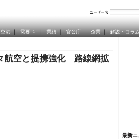
ユーザー名
空港
需要
業績
官公庁
企業
解説・コラ
タ航空と提携強化 路線網拡
最新ニ