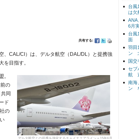
台風
は欠
ANA
6月
台風
面
共有する:
羽田
ン 
CAL/CI）は、デルタ航空（DAL/DL）と提携強
国交
大を目指す。
セブ
航 
盟。
南海
盟前の
ン 
（共同
ード
両社の
い
デルタ航空との提携を強化するチャイナエアライン＝15年6月