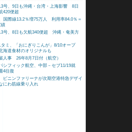
13号、9日も沖縄・台湾・上海影響 8日
航420便超
、国際線13.2％増75万人 利用率84.0％＝
実績
13号、8日も欠航340便超 沖縄・奄美方
1タミ、「おにぎりこんが」8/10オープ
北海道食材のオリジナルも
省人事 26年8月7日付（航空）
パシフィック航空、中部－セブ11/19就
週4往復
、ピニンファリーナが次期空港特急デザイ
なにわ筋線乗り入れ