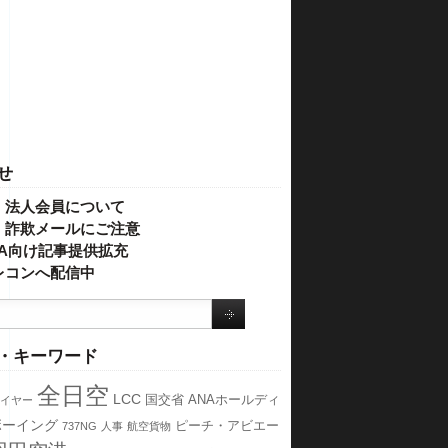
せ
・法人会員について
】詐欺メールにご注意
IVA向け記事提供拡充
レコンへ配信中
・キーワード
全日空
LCC
国交省
ANAホールディ
イヤー
ボーイング
ピーチ・アビエー
737NG
人事
航空貨物