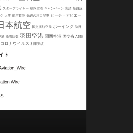
港
スターフライヤー
福岡空港
キャンペーン
実績
新路線
ピーチ・アビエー
ク
人事
航空貨物
先週の注目記事
日本航空
ボーイング
国交省航空局
訪日
羽田空港
関西空港
国交省
空港
発着回数
A350
型コロナウイルス
利用実績
イト
viation_Wire
ation Wire
SS