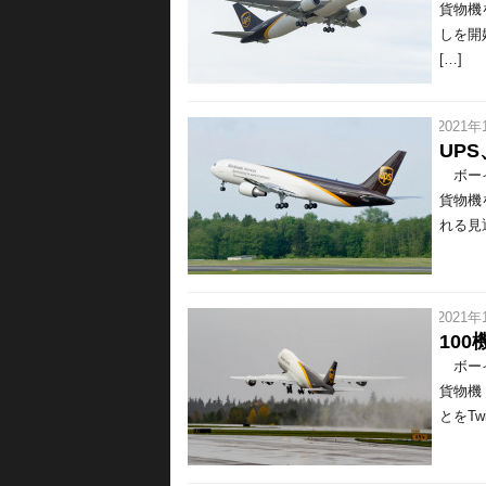
貨物機
しを開
[…]
/ 2021年
UPS
ボーイン
貨物機
れる見通
/ 2021年
100
ボーイ
貨物機
とをTw