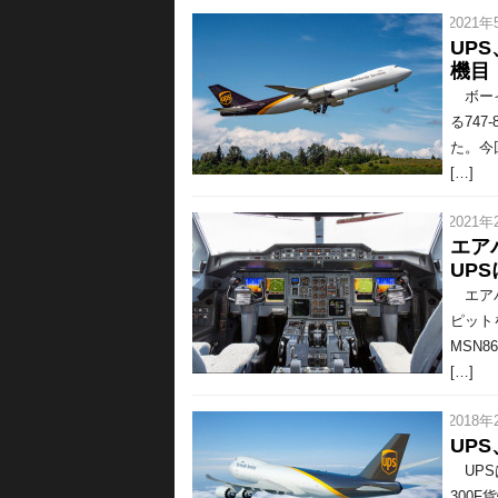
/ 2021年
UPS
機目
ボーイ
る747
た。今
[…]
/ 2021年
エア
UP
エアバ
ピットを
MSN
[…]
/ 2018年
UP
UPSは
300