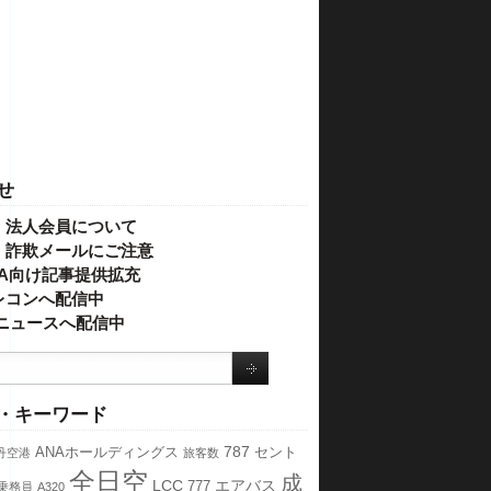
せ
・法人会員について
】詐欺メールにご注意
IVA向け記事提供拡充
レコンへ配信中
o!ニュースへ配信中
・キーワード
787
ANAホールディングス
セント
丹空港
旅客数
全日空
成
LCC
エアバス
777
乗務員
A320