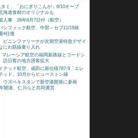
1タミ、「おにぎりこんが」8/10オープ
北海道食材のオリジナルも
省人事 26年8月7日付（航空）
パシフィック航空、中部－セブ11/19就
週4往復
、ピニンファリーナが次期空港特急デザイ
なにわ筋線乗り入れ
L、マレーシア航空の福岡新路線とコードシ
 訪日客の地方誘客拡大
イテッド航空、成田に新仕様787-9「エレ
テッド」10月からヒューストン線
、ウズベキスタンで新空港開発に参画
30年開港、仁川らと共同運営