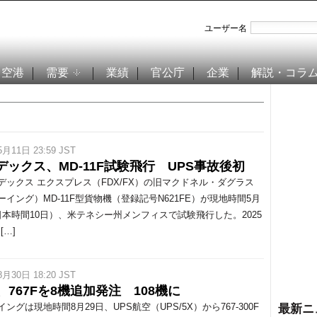
ユーザー名
空港
需要
業績
官公庁
企業
解説・コラ
5月11日 23:59 JST
デックス、MD-11F試験飛行 UPS事故後初
ックス エクスプレス（FDX/FX）の旧マクドネル・ダグラス
ーイング）MD-11F型貨物機（登録記号N621FE）が現地時間5月
日本時間10日）、米テネシー州メンフィスで試験飛行した。2025
[…]
8月30日 18:20 JST
、767Fを8機追加発注 108機に
グは現地時間8月29日、UPS航空（UPS/5X）から767-300F
最新ニ