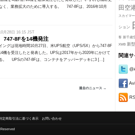
なく、業務拡大のために導入する。 747-8Fは、2016年10月
田空
スカイマー
ション
10月28日 16:15 JST
客
新千歳
、747-8Fを14機発注
新
XWB
グは現地時間10月27日、米UPS航空（UPS/5X）から747-8F
14機を受注したと発表した。UPSは2017年から2020年にかけて
関連サ
る。 UPSの747-8Fは、コンテナをアッパーデッキに3 […]
@A
Avi
過去のニュース →
R
特定商取引法に基づく表示
お問い合わせ
s Reserved