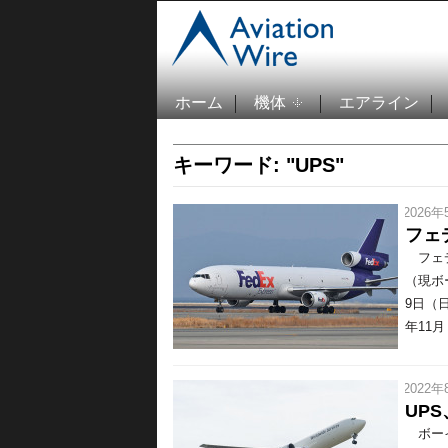
ホーム
機体
エアライン
キーワード: "UPS"
/ 2026年
フェ
フェデ
（現ボ
9日（
年11月 
/ 2022年
UPS
ボーイン