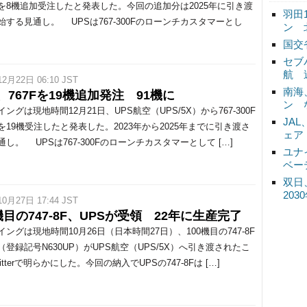
を8機追加受注したと発表した。今回の追加分は2025年に引き渡
羽田
始する見通し。 UPSは767-300Fのローンチカスタマーとし
ン 
国交
セブ
航 
12月22日 06:10 JST
南海
、767Fを19機追加発注 91機に
ン 
グは現地時間12月21日、UPS航空（UPS/5X）から767-300F
JA
を19機受注したと発表した。2023年から2025年までに引き渡さ
ェア
し。 UPSは767-300Fのローンチカスタマーとして […]
ユナ
ベー
双日
20
10月27日 17:44 JST
機目の747-8F、UPSが受領 22年に生産完了
ングは現地時間10月26日（日本時間27日）、100機目の747-8F
（登録記号N630UP）がUPS航空（UPS/5X）へ引き渡されたこ
itterで明らかにした。今回の納入でUPSの747-8Fは […]