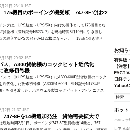
5月21日 23:10 JST
、175機目のボーイング機受領 747-8Fでは22
ングは、UPS航空（UPS/5X）向けの機体として175機目とな
-8F貨物機（登録記号N627UP）を現地時間5月19日に引き渡し
回の納入でUPSの747-8Fは22機になった。 19日に引き渡さ
お知ら
2月13日 20:32 JST
有料版
バス、A300貨物機のコックピット近代化
【注意
Sに改修初号機
FACT
スは、米UPS航空（UPS/5X）にA300-600F型貨物機のコック
日経テ
近代化した改修初号機（A300F4-600R、登録記号N173UP、
Yaho
868）を引き渡した。ハネウェル製コックピット・アビオニクス
ホット
2月2日 21:37 JST
S、747-8Fを14機追加発注 貨物需要拡大で
737NG
伊
現地時間2月1日、ボーイング747-8F型貨物機14機と、767-
レア
客室
F貨物機を4機の計18機を追加発注したと発表した。いずれも機材更