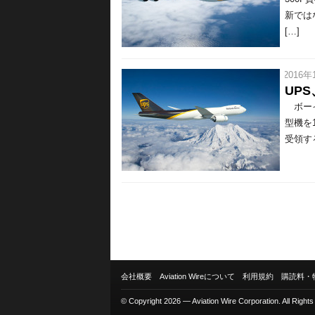
新では
[…]
/ 2016年
UPS
ボーイン
型機を
受領す
会社概要
Aviation Wireについて
利用規約
購読料・
© Copyright 2026 — Aviation Wire Corporation. All Right