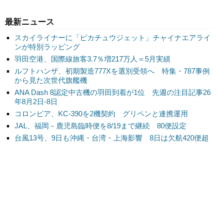
最新ニュース
スカイライナーに「ピカチュウジェット」チャイナエアライ
ンが特別ラッピング
羽田空港、国際線旅客3.7％増217万人＝5月実績
ルフトハンザ、初期製造777Xを選別受領へ 特集・787事例
から見た次世代旗艦機
ANA Dash 8認定中古機の羽田到着が1位 先週の注目記事26
年8月2日-8日
コロンビア、KC-390を2機契約 グリペンと連携運用
JAL、福岡－鹿児島臨時便を8/19まで継続 80便設定
台風13号、9日も沖縄・台湾・上海影響 8日は欠航420便超