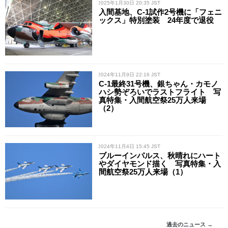
/ 2025年1月30日 20:35 JST
入間基地、C-1試作2号機に「フェニ
ックス」特別塗装 24年度で退役
/ 2024年11月9日 22:16 JST
C-1最終31号機、銀ちゃん・カモノ
ハシ勢ぞろいでラストフライト 写
真特集・入間航空祭25万人来場
（2）
/ 2024年11月4日 15:45 JST
ブルーインパルス、秋晴れにハート
やダイヤモンド描く 写真特集・入
間航空祭25万人来場（1）
過去のニュース →