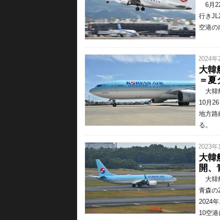
6月2
行きJL
空港の南
/ 2024年
大韓
＝夏
大韓航
10月
地方路
る。 1
/ 2023年
大韓
開、
大韓航
青森の
202
10空港