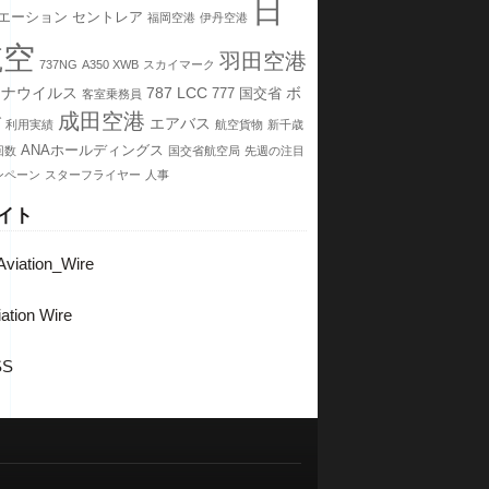
日
エーション
セントレア
福岡空港
伊丹空港
航空
羽田空港
737NG
A350 XWB
スカイマーク
ロナウイルス
787
LCC
ボ
777
国交省
客室乗務員
成田空港
グ
エアバス
利用実績
航空貨物
新千歳
ANAホールディングス
回数
国交省航空局
先週の注目
ンペーン
スターフライヤー
人事
イト
viation_Wire
ation Wire
SS