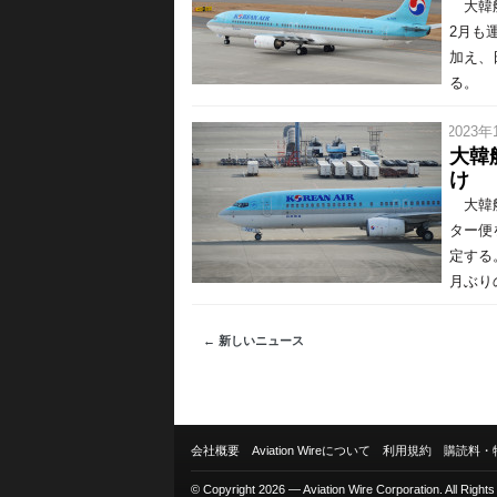
大韓航
2月も
加え、
る。 
/ 2023年
大韓
け
大韓航
ター便
定する
月ぶりの
← 新しいニュース
会社概要
Aviation Wireについて
利用規約
購読料・
© Copyright 2026 — Aviation Wire Corporation. All Right