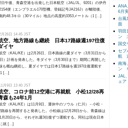
2日午後、青森空港を出発した日本航空（JAL/JL、9201）の伊丹
ANA
2154便（エンブラエル170型機、登録記号JA216J）が離陸後、
6月
約48.3キロ（30マイル）地点の高度約3353メートル（1 […]
台風
面
羽田
2月26日 14:45 JST
ン 
航空、地方路線も継続 日本17路線週197往復
国交
ダイヤ
セブ
空（KAL/KE）は2月26日、日本路線の夏ダイヤ（3月31日から
航 
26日）計画を発表した。冬ダイヤ（3月30日まで）期間に再開した
南海
線も概ね継続し、夏ダイヤでは日本17路線を週197往復運航す
ン 
 […]
JA
ェア
11月9日 13:40 JST
航空、コロナ前12空港に再就航 小松12/28再
青森も24年1月
空（KAL/KE）は11月9日、運休中のソウル（仁川）－小松・
2路線を再開すると発表した。小松線は12月28日から、青森線は
4年1月20日から、それぞれ週3往復ずつ運航する。同社は現在日本
に就 […]