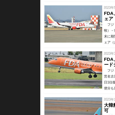
/ 2023年
FD
ェア
フジド
牧）－
末に期
ェア（共
/ 2023年
FD
ード
フジド
営名古
日1往
便分も日
/ 2023年
大韓
可