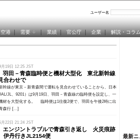
ユーザー名
空港
需要
業績
官公庁
企業
解説・コラ
9月19日 12:25 JST
L、羽田－青森臨時便と機材大型化 東北新幹線
見合わせで
幹線が東京－新青森間で運転を見合わせていることから、日本
JAL/JL、9201）は9月19日、羽田－青森線の臨時便を設定し、一
機材を大型化する。 臨時便は1往復2便で、羽田を午後2時に出
森行 […]
6月22日 21:24 JST
L、エンジントラブルで青森引き返し 火災痕跡
、伊丹行きJL2154便
最新ニ