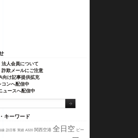
せ
・法人会員について
】詐欺メールにご注意
IVA向け記事提供拡充
レコンへ配信中
o!ニュースへ配信中
・キーワード
全日空
関西空港
ピー
路線
訪日客
実績
A320