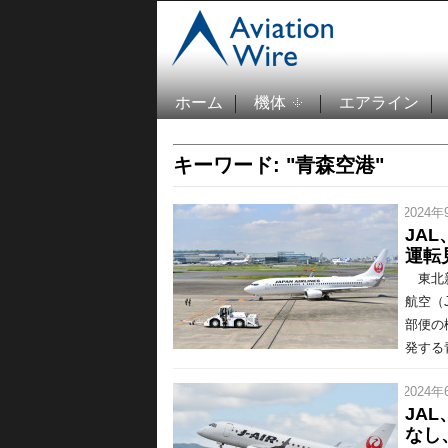
ホーム
機体
エアライン
キーワード: "青森空港"
/ 2024年
JA
運転
東北新
航空（
部便の
発する青
/ 2024年
JA
なし