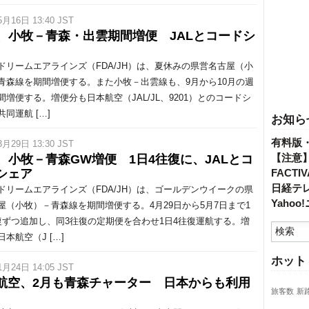
5月16日 13:40 JST
A、小牧－青森・出雲期間増便 JALとコードシ
リームエアラインズ（FDA/JH）は、夏休みの県営名古屋（小
青森線を期間増便する。また小牧－出雲線も、9月から10月の週
間増便する。増便分も日本航空（JAL/JL、9201）とのコードシ
同運航 […]
お知ら
有料版
3月29日 13:30 JST
【注意
A、小牧－青森GW増便 1日4往復に、JALとコ
シェア
FACT
日経テ
リームエアラインズ（FDA/JH）は、ゴールデンウイークの県
Yaho
屋（小牧）－青森線を期間増便する。4月29日から5月7日まで1
復ずつ追加し、同3往復の定期便を合わせ1日4往復運航する。増
本航空（J […]
ホット
1月24日 14:05 JST
航空、2月も青森チャーター 日本からも利用
旅客数
新