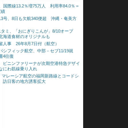
、国際線13.2％増75万人 利用率84.0％＝
実績
13号、8日も欠航340便超 沖縄・奄美方
1タミ、「おにぎりこんが」8/10オープ
北海道食材のオリジナルも
省人事 26年8月7日付（航空）
パシフィック航空、中部－セブ11/19就
週4往復
、ピニンファリーナが次期空港特急デザイ
なにわ筋線乗り入れ
L、マレーシア航空の福岡新路線とコードシ
 訪日客の地方誘客拡大