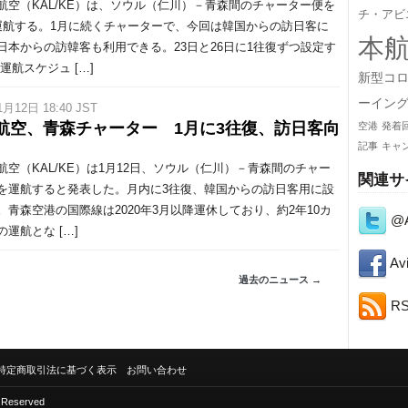
空（KAL/KE）は、ソウル（仁川）－青森間のチャーター便を
チ・アビ
運航する。1月に続くチャーターで、今回は韓国からの訪日客に
本
日本からの訪韓客も利用できる。23日と26日に1往復ずつ設定す
運航スケジュ […]
新型コ
ーイン
1月12日 18:40 JST
航空、青森チャーター 1月に3往復、訪日客向
空港
発着
記事
キャ
空（KAL/KE）は1月12日、ソウル（仁川）－青森間のチャー
関連サ
を運航すると発表した。月内に3往復、韓国からの訪日客用に設
。青森空港の国際線は2020年3月以降運休しており、約2年10カ
@A
運航とな […]
Avi
過去のニュース →
R
特定商取引法に基づく表示
お問い合わせ
s Reserved