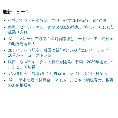
最新ニュース
セブパシフィック航空、中部－セブ11/19就航 週4往復
南海、ピニンファリーナが次期空港特急デザイン なにわ筋
線乗り入れ
JAL、マレーシア航空の福岡新路線とコードシェア 訪日客
の地方誘客拡大
ユナイテッド航空、成田に新仕様787-9「エレベーテッド」
10月からヒューストン線
双日、ウズベキスタンで新空港開発に参画 2030年開港、仁
川らと共同運営
デルタ航空、成田7年ぶり再就航 シアトル27年3月から
JAL、熊本地震で見舞金 マイル・ふるさと納税寄付、物資
の無償輸送も