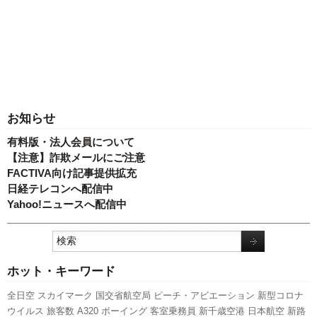
お知らせ
有料版・法人会員について
【注意】詐欺メールにご注意
FACTIVA向け記事提供拡充
日経テレコンへ配信中
Yahoo!ニュースへ配信中
ホット・キーワード
全日空
スカイマーク
国交省航空局
ピーチ・アビエーション
新型コロナ
ウイルス
旅客数
A320
ボーイング
客室乗務員
新千歳空港
日本航空
新路