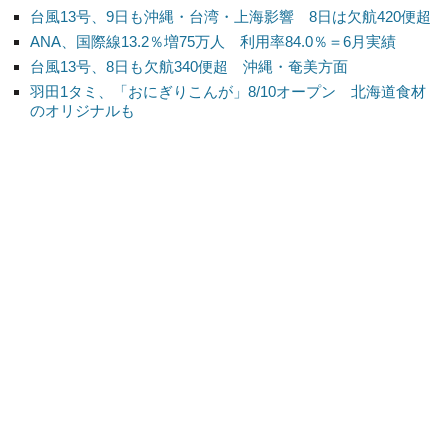
台風13号、9日も沖縄・台湾・上海影響 8日は欠航420便超
ANA、国際線13.2％増75万人 利用率84.0％＝6月実績
台風13号、8日も欠航340便超 沖縄・奄美方面
羽田1タミ、「おにぎりこんが」8/10オープン 北海道食材
のオリジナルも